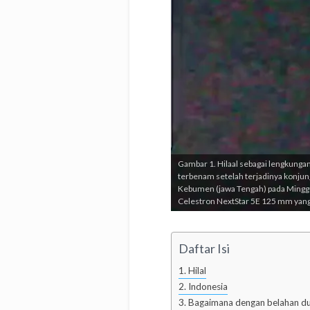
Gambar 1. Hilaal sebagai lengkungan 
terbenam setelah terjadinya konjung
Kebumen (jawa Tengah) pada Mingg
Celestron NextStar 5E 125 mm yan
Daftar Isi
Hilal
Indonesia
Bagaimana dengan belahan dun