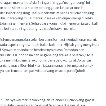
 beragam makna mulai dari ‘ringan’ hingga ‘mengandung’. Ini
an abad silam kala sistem penanggalan lunisolar masih
nder ini berlangsung usai puncak musim panas di Semenanjung
hu udara yang mulai menurun maka kehidupan menjadi lebih
tajam sinar mentari. Suhu udara yang mulai menurun juga diikuti
a betina seiring datangnya musim kawin mereka.
sistem penanggalan telah bertransformasi menjadi lunar murni,
pada aspek religius. Inilah bulan kalender Hijriah yang mengikuti
 1 Syawal menandakan berakhirnya puasa Ramadan dan
dul Fitri. Di Indonesia dan negara-negara Asia Selatan / Asia
juga memiliki dimensi ekonomis dan sosio-kultural. Aktivitas
njang masa libur Idul Fitri, jutaan manusia bermigrasi untuk
ya dan tempat-tempat wisata yang eksotis pun dijubeli
 bulan Syawal merupakan bagian kalender Hijriah yang gayut
odis Bulan sebagai rentang waktu antara dua peristiwa