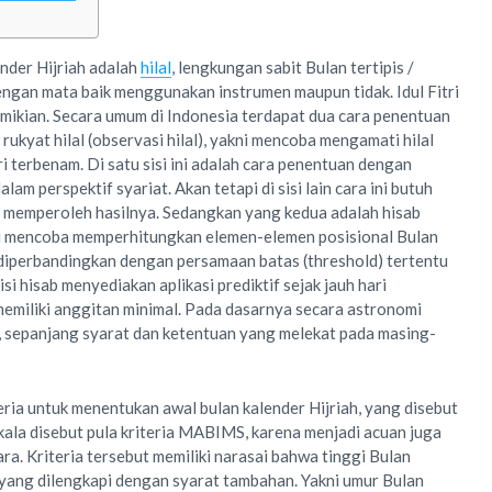
nder Hijriah adalah
hilal
, lengkungan sabit Bulan tertipis /
engan mata baik menggunakan instrumen maupun tidak. Idul Fitri
mikian. Secara umum di Indonesia terdapat dua cara penentuan
 rukyat hilal (observasi hilal), yakni mencoba mengamati hilal
 terbenam. Di satu sisi ini adalah cara penentuan dengan
lam perspektif syariat. Akan tetapi di sisi lain cara ini butuh
a memperoleh hasilnya. Sedangkan yang kedua adalah hisab
ni mencoba memperhitungkan elemen-elemen posisional Bulan
diperbandingkan dengan persamaan batas (threshold) tertentu
sisi hisab menyediakan aplikasi prediktif sejak jauh hari
 memiliki anggitan minimal. Pada dasarnya secara astronomi
, sepanjang syarat dan ketentuan yang melekat pada masing-
eria untuk menentukan awal bulan kalender Hijriah, yang disebut
kala disebut pula kriteria MABIMS, karena menjadi acuan juga
ra. Kriteria tersebut memiliki narasai bahwa tinggi Bulan
 yang dilengkapi dengan syarat tambahan. Yakni umur Bulan