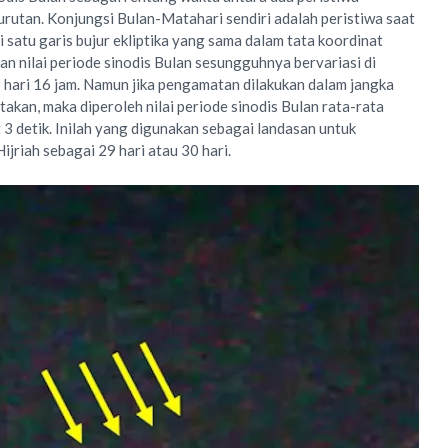
rutan. Konjungsi Bulan-Matahari sendiri adalah peristiwa saat
satu garis bujur ekliptika yang sama dalam tata koordinat
n nilai periode sinodis Bulan sesungguhnya bervariasi di
9 hari 16 jam. Namun jika pengamatan dilakukan dalam jangka
takan, maka diperoleh nilai periode sinodis Bulan rata-rata
 3 detik. Inilah yang digunakan sebagai landasan untuk
ijriah sebagai 29 hari atau 30 hari.