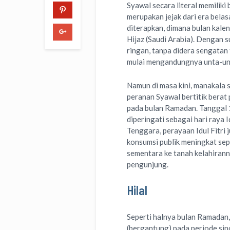
Syawal secara literal memiliki
merupakan jejak dari era belas
diterapkan, dimana bulan kale
Hijaz (Saudi Arabia).
Dengan su
ringan, tanpa didera sengatan 
mulai mengandungnya unta-unt
Namun di masa kini, manakala 
peranan Syawal bertitik berat 
pada bulan Ramadan. Tanggal
diperingati sebagai hari raya I
Tenggara, perayaan Idul Fitri 
konsumsi publik meningkat sepa
sementara ke tanah kelahirann
pengunjung.
Hilal
Seperti halnya bulan Ramadan,
(bergantung) pada periode sin