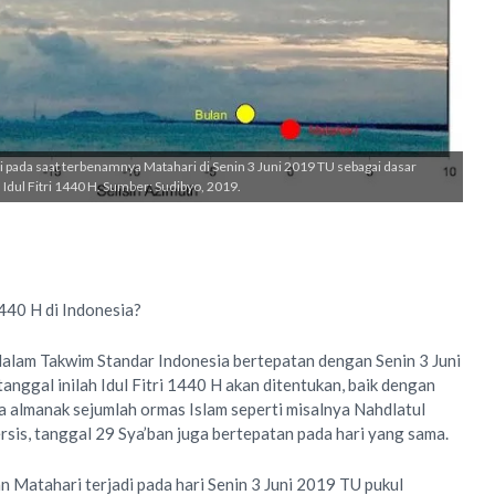
i pada saat terbenamnya Matahari di Senin 3 Juni 2019 TU sebagai dasar
 Idul Fitri 1440 H. Sumber: Sudibyo, 2019.
440 H di Indonesia?
lam Takwim Standar Indonesia bertepatan dengan Senin 3 Juni
nggal inilah Idul Fitri 1440 H akan ditentukan, baik dengan
a almanak sejumlah ormas Islam seperti misalnya Nahdlatul
is, tanggal 29 Sya’ban juga bertepatan pada hari yang sama.
n Matahari terjadi pada hari Senin 3 Juni 2019 TU pukul