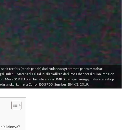
sabit tertipis (tanda panah) dari Bulan yang teramati pasca Matahari
si Bulan – Matahari. Hilaal ini diabadikan dari Pos Observasi bulan Pedalen
u 5 Mei 2019 TU oleh tim observasi BMKG dengan menggunakan teleskop
g dirangkai kamera Canon EOS 70D. Sumber: BMKG, 2019.
ia lainnya?