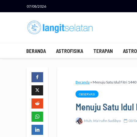
07/08/2026
BERANDA
ASTROFISIKA
TERAPAN
ASTRO
Beranda
»
Menuju Satu Idul Fitri 1440
OBSERVASI
Menuju Satu Idul 
Muh. Ma'rufin Sudibyo
03/0