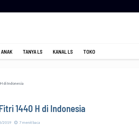
 ANAK
TANYA LS
KANAL LS
TOKO
 H di Indonesia
Fitri 1440 H di Indonesia
6/2019
7 menit baca