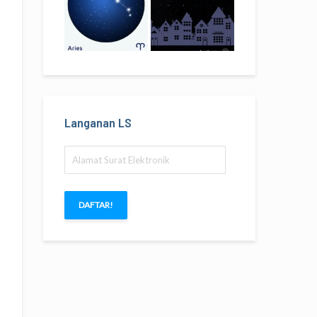
Langanan LS
Alamat
Surat
Elektronik
DAFTAR!