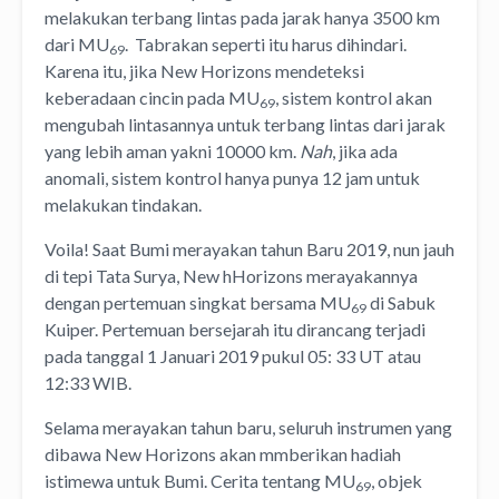
melakukan terbang lintas pada jarak hanya 3500 km
dari MU
. Tabrakan seperti itu harus dihindari.
69
Karena itu, jika New Horizons mendeteksi
keberadaan cincin pada MU
, sistem kontrol akan
69
mengubah lintasannya untuk terbang lintas dari jarak
yang lebih aman yakni 10000 km.
Nah
, jika ada
anomali, sistem kontrol hanya punya 12 jam untuk
melakukan tindakan.
Voila! Saat Bumi merayakan tahun Baru 2019, nun jauh
di tepi Tata Surya, New hHorizons merayakannya
dengan pertemuan singkat bersama MU
di Sabuk
69
Kuiper. Pertemuan bersejarah itu dirancang terjadi
pada tanggal 1 Januari 2019 pukul 05: 33 UT atau
12:33 WIB.
Selama merayakan tahun baru, seluruh instrumen yang
dibawa New Horizons akan mmberikan hadiah
istimewa untuk Bumi. Cerita tentang MU
, objek
69