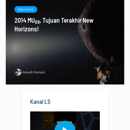
TATA SURYA
2014 MU
, Tujuan Terakhir New
69
Horizons!
Avivah Yamani
Kanal LS