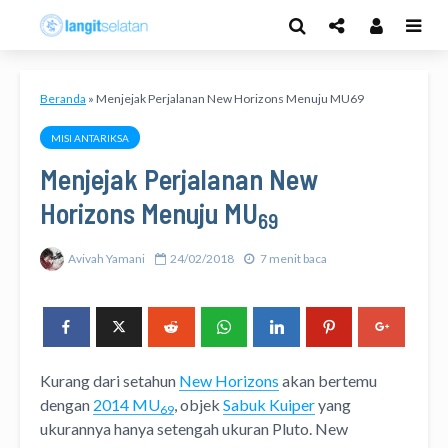
Beranda
»
Menjejak Perjalanan New Horizons Menuju MU69
MISI ANTARIKSA
Menjejak Perjalanan New
Horizons Menuju MU
69
Avivah Yamani
24/02/2018
7 menit baca
Kurang dari setahun
New Horizons
akan bertemu
dengan
2014 MU
, objek
Sabuk Kuiper
yang
69
ukurannya hanya setengah ukuran Pluto. New