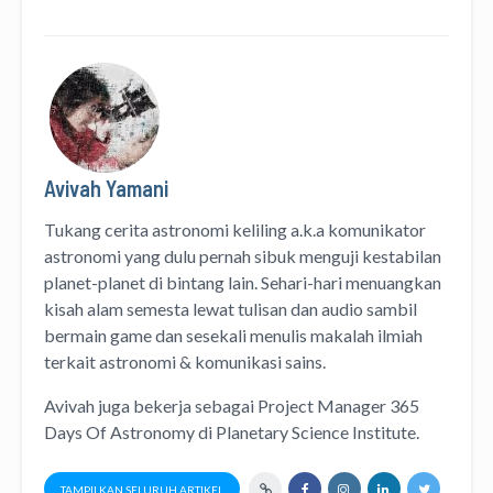
Avivah Yamani
Tukang cerita astronomi keliling
a.k.a
komunikator
astronomi
yang dulu pernah sibuk menguji kestabilan
planet-planet di bintang lain. Sehari-hari menuangkan
kisah alam semesta lewat
tulisan
dan
audio
sambil
bermain game dan sesekali menulis
makalah ilmiah
terkait astronomi &
komunikasi sains.
Avivah juga bekerja sebagai Project Manager
365
Days Of Astronomy
di
Planetary Science Institute
.
TAMPILKAN SELURUH ARTIKEL