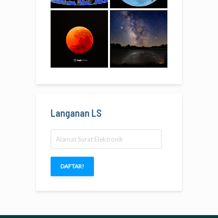
Langanan LS
Alamat
Surat
Elektronik
DAFTAR!