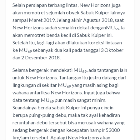
Selain persiapan terbang lintas, New Horizons juga
akan memotret sejumlah obyek Sabuk Kuiper lainnya
sampai Maret 2019. Jelang akhir Agustus 2018, saat
New Horizons sudah semakin dekat denganMU
, ia
69
akan memotret benda kecil di Sabuk Kuiper ini.
Setelah itu, lagi-lagi akan dilakukan koreksi lintasan
ke MU
sebanyak dua kali pada tanggal 3 Oktober
69
dan 2 Desember 2018.
Selama bergerak mendekati MU
, ada tantangan lain
69
untuk New Horizons. Tantangan itu justru datang dari
lingkungan di sekitar MU
yang masih asing bagi
69
wahana antariksa New Horizons. Ingat juga bahwa
data tentang MU
pun masih sangat minim.
69
Seandainya benda sabuk Kuiper ini punya cincin
berupa puing-puing debu, maka tak ayal kehadiran
reruntuhan debu tersebut bisa merusak wahana yang
sedang bergerak dengan kecepatan hampir 53000
km/jam tersebut. Apalagi New Horizons akan