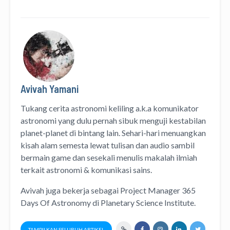
Avivah Yamani
Tukang cerita astronomi keliling
a.k.a
komunikator
astronomi
yang dulu pernah sibuk menguji kestabilan
planet-planet di bintang lain. Sehari-hari menuangkan
kisah alam semesta lewat
tulisan
dan
audio
sambil
bermain game dan sesekali menulis
makalah ilmiah
terkait astronomi &
komunikasi sains.
Avivah juga bekerja sebagai Project Manager
365
Days Of Astronomy
di
Planetary Science Institute
.
TAMPILKAN SELURUH ARTIKEL