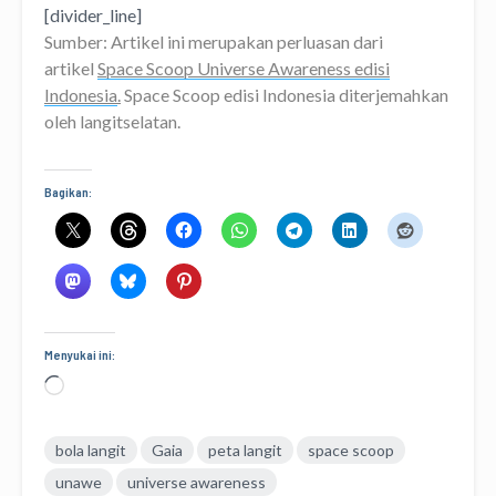
[divider_line]
Sumber: Artikel ini merupakan perluasan dari
artikel
Space Scoop Universe Awareness edisi
Indonesia
.
Space Scoop edisi Indonesia diterjemahkan
oleh langitselatan.
Bagikan:
Menyukai ini:
Memuat...
bola langit
Gaia
peta langit
space scoop
unawe
universe awareness