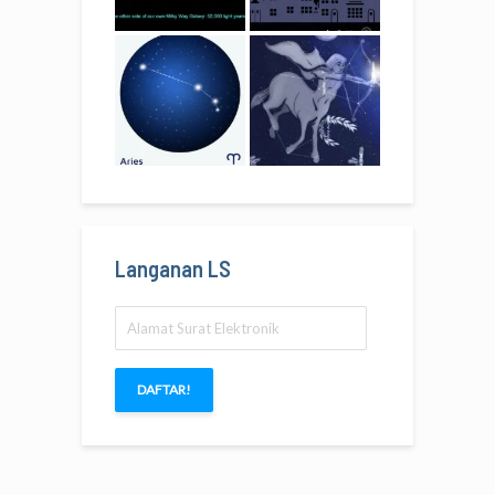
Langanan LS
Alamat
Surat
Elektronik
DAFTAR!