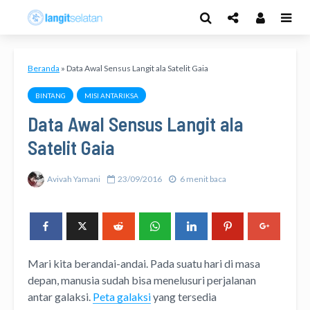
Beranda
»
Data Awal Sensus Langit ala Satelit Gaia
BINTANG
MISI ANTARIKSA
Data Awal Sensus Langit ala
Satelit Gaia
Avivah Yamani
23/09/2016
6 menit baca
Mari kita berandai-andai. Pada suatu hari di masa
depan, manusia sudah bisa menelusuri perjalanan
antar galaksi.
Peta galaksi
yang tersedia