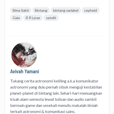
Bima Sakti
Bintang
bintang variabel
cepheid
Gaia
R R Lyrae
satelit
Avivah Yamani
Tukang cerita astronomi keliling
a.k.a
komunikator
astronomi
yang dulu pernah sibuk menguji kestabilan
planet-planet di bintang lain. Sehari-hari menuangkan
kisah alam semesta lewat
tulisan
dan
audio
sambil
bermain game dan sesekali menulis
makalah ilmiah
terkait astronomi &
komunikasi sains.