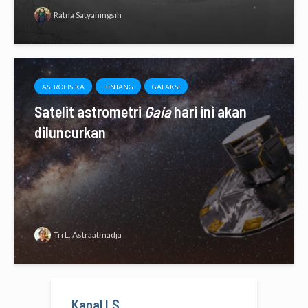
Ratna Satyaningsih
ASTROFISIKA
BINTANG
GALAKSI
Satelit astrometri
Gaia
hari ini akan
diluncurkan
Tri L. Astraatmadja
Kanal LS