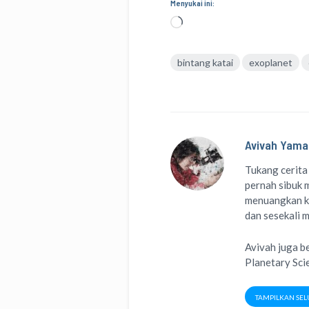
Menyukai ini:
Memuat...
bintang katai
exoplanet
Avivah Yama
Tukang cerita
pernah sibuk m
menuangkan k
dan sesekali 
Avivah juga b
Planetary Sci
TAMPILKAN SEL