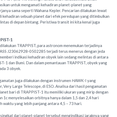
kasikan untuk mengamati kehadiran planet-planet yang
rjanya sama seperti Wahana Kepler. Pencarian dilakukan lewat
i kehadiran sebuah planet dari efek peredupan yang ditimbulkan
intas di depan bintang. Peristiwa transit ini kita kenal juga
PPIST-1
 dilakukan TRAPPIST, para astronom menemukan terjadinya
ASS J23062928-0502285 terjadi terus menerus dengan jeda
emberi indikasi kehadiran obyek lain sedang melintas di antara
ST-1 dan Bumi. Dan dalam pemantauan TRAPPIST, obyek yang
ada 3 obyek.
gamatan juga dilakukan dengan instrumen HAWK-I yang
r, Very Large Telescope, di ESO. Analisa dari hasil pengamatan
lanet bari di TRAPPIST-1 itu memiliki ukuran yang mirip dengan
 1c menyelesaikan orbitnya hanya dalam 1,5 dan 2,4 hari
waktu yang lebih panjang antara 4,5 – 73 hari.
 singkat dari planet-planet tersebut mengindikasi jaraknya yang