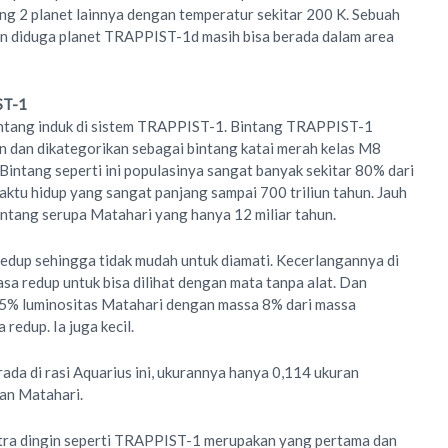
ding 2 planet lainnya dengan temperatur sekitar 200 K. Sebuah
un diduga planet TRAPPIST-1d masih bisa berada dalam area
ST-1
ntang induk di sistem TRAPPIST-1. Bintang TRAPPIST-1
n dan dikategorikan sebagai bintang katai merah kelas M8
Bintang seperti ini populasinya sangat banyak sekitar 80% dari
aktu hidup yang sangat panjang sampai 700 triliun tahun. Jauh
bintang serupa Matahari yang hanya 12 miliar tahun.
dup sehingga tidak mudah untuk diamati. Kecerlangannya di
asa redup untuk bisa dilihat dengan mata tanpa alat. Dan
05% luminositas Matahari dengan massa 8% dari massa
 redup. Ia juga kecil.
a di rasi Aquarius ini, ukurannya hanya 0,114 ukuran
an Matahari.
ltra dingin seperti TRAPPIST-1 merupakan yang pertama dan