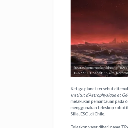
Ilustrasi penampakan bintang TRAPPI
TRAPPIST-1. Kredit: ESO/M. Kornm
Ketiga planet tersebut ditemuk
Institut d’Astrophysique et G
melakukan pemantauan pada 60 
menggunakan teleskop robotik 
Silla, ESO, di Chile.
Teleskop yang diberi nama TR