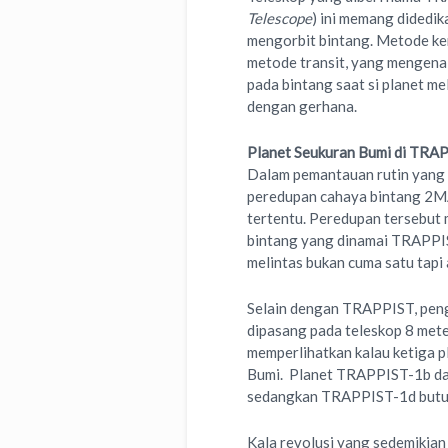
Telescope
) ini memang didedi
mengorbit bintang. Metode ke
metode transit, yang mengenal
pada bintang saat si planet mel
dengan gerhana.
Planet Seukuran Bumi di TRA
Dalam pemantauan rutin yang
peredupan cahaya bintang 2M
tertentu. Peredupan tersebut m
bintang yang dinamai TRAPPI
melintas bukan cuma satu tapi 
Selain dengan TRAPPIST, pen
dipasang pada teleskop 8 mete
memperlihatkan kalau ketiga p
Bumi. Planet TRAPPIST-1b dan
sedangkan TRAPPIST-1d butuh 
Kala revolusi yang sedemikian