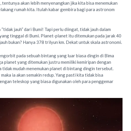
, tentunya akan lebih menyenangkan jika kita bisa menemukan
elakang rumah kita. Itulah kabar gembira bagi para astronom
“tidak jauh” dari Bumi! Tapi perlu diingat, tidak jauh dalam
 yang tinggal di Bumi. Planet-planet itu ditemukan pada jarak 40
 jauh bukan? Hanya 378 trilyun km. Dekat untuk skala astronomi.
engorbit pada sebuah bintang yang luar biasa dingin di Bima
ga planet yang ditemukan justru memiliki kemiripan dengan
a tidak mudah menemukan planet di bintang dingin tersebut.
maka ia akan semakin redup. Yang pasti kita tidak bisa
dengan teleskop yang biasa digunakan oleh para penggemar