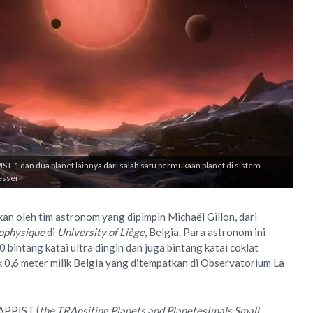
ST-1 dan dua planet lainnya dari salah satu permukaan planet di sistem
esser
an oleh tim astronom yang dipimpin Michaël Gillon, dari
éophysique
di
University of Liège
, Belgia. Para astronom ini
bintang katai ultra dingin dan juga bintang katai coklat
0,6 meter milik Belgia yang ditempatkan di Observatorium La
APPIST (
the TRAnsiting Planets and PlanetesImals Small