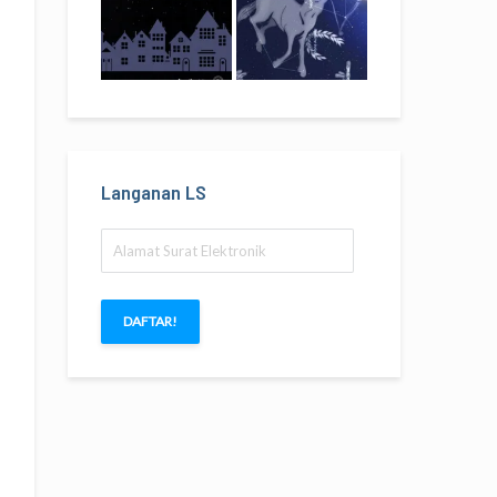
Langanan LS
Alamat
Surat
Elektronik
DAFTAR!