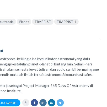
extrasola
Planet
TRAPPIST
TRAPPIST-1
ni
 astronomi keliling
a.k.a
komunikator astronomi
yang dulu
enguji kestabilan planet-planet di bintang lain. Sehari-hari
isah alam semesta lewat
tulisan
dan
audio
sambil bermain game
menulis
makalah ilmiah
terkait astronomi &
komunikasi sains.
ekerja sebagai Project Manager
365 Days Of Astronomy
di
ence Institute
.
URUH ARTIKEL