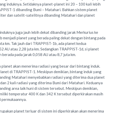
ng induknya. Setidaknya planet-planet ini 20 – 100 kali lebih
APPIST-1 dibanding Bumi – Matahari. Bahkan sistem planet
iter dan satelit-satelitnya dibanding Matahari dan planet
 induknya juga jauh lebih dekat dibanding jarak Merkurius ke
 menjadi planet yang berada paling dekat dengan bintang pada
juta km. Tak jauh dari TRAPPIST-1b, ada planet kedua
2 AU atau 2,28 juta km. Sedangkan TRAPPIST-1d, si planet
an berada pada jarak 0,058 AU atau 8,7 juta km.
planet akan menerima radiasi yang besar dari bintang induk.
lanet di TRAPPIST-1. Meskipun demikian, bintang induk yang
ibanding Matahari menyebabkan radiasi yang diterima dua planet
an 2 kali radiasi yang diterima Bumi dari Matahari. Keduanya
anding area laik huni di sistem tersebut. Meskipun demikian,
liki temperatur 400 K dan 342 K tersebut diperkirakan masih
 di permukaannya.
akan planet terluar di sistem ini diperkirakan akan menerima