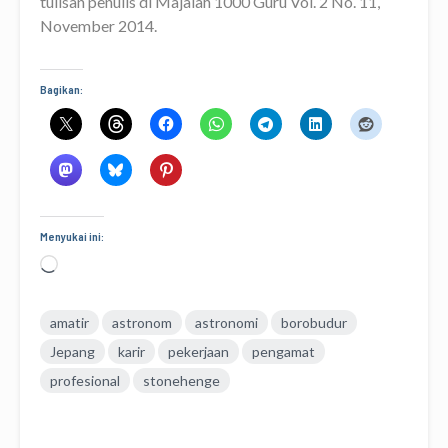
tulisan penulis di
Majalah 1000 Guru Vol. 2 No. 11,
November 2014.
Bagikan:
Menyukai ini:
Memuat...
amatir
astronom
astronomi
borobudur
Jepang
karir
pekerjaan
pengamat
profesional
stonehenge