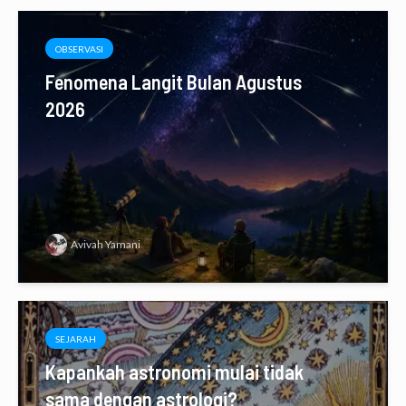
OBSERVASI
Fenomena Langit Bulan Agustus
2026
Avivah Yamani
SEJARAH
Kapankah astronomi mulai tidak
sama dengan astrologi?