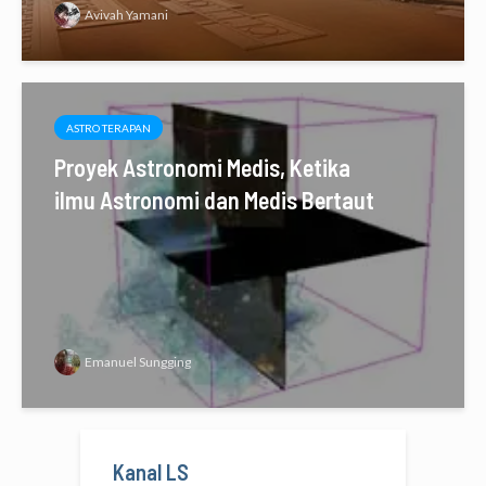
Avivah Yamani
ASTRO TERAPAN
Proyek Astronomi Medis, Ketika
ilmu Astronomi dan Medis Bertaut
Emanuel Sungging
Kanal LS