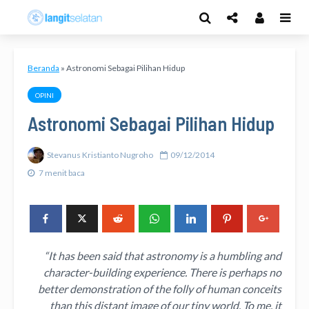
Beranda
»
Astronomi Sebagai Pilihan Hidup
OPINI
Astronomi Sebagai Pilihan Hidup
Stevanus Kristianto Nugroho
09/12/2014
7 menit baca
“It has been said that astronomy is a humbling and
character-building experience. There is perhaps no
better demonstration of the folly of human conceits
than this distant image of our tiny world. To me, it