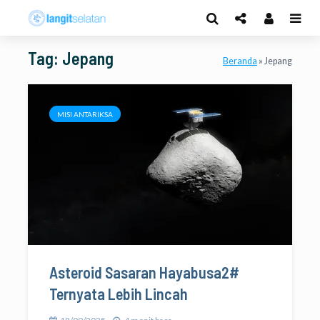
Tag: Jepang
Beranda
»
Jepang
MISI ANTARIKSA
Asteroid Sasaran Hayabusa2#
Ternyata Lebih Lincah