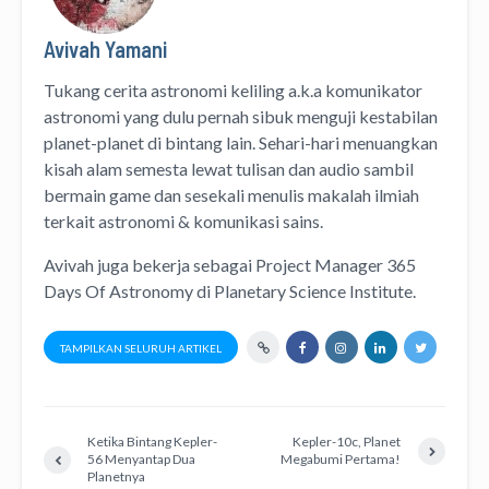
Avivah Yamani
Tukang cerita astronomi keliling
a.k.a
komunikator
astronomi
yang dulu pernah sibuk menguji kestabilan
planet-planet di bintang lain. Sehari-hari menuangkan
kisah alam semesta lewat
tulisan
dan
audio
sambil
bermain game dan sesekali menulis
makalah ilmiah
terkait astronomi &
komunikasi sains.
Avivah juga bekerja sebagai Project Manager
365
Days Of Astronomy
di
Planetary Science Institute
.
TAMPILKAN SELURUH ARTIKEL
Ketika Bintang Kepler-
Kepler-10c, Planet
56 Menyantap Dua
Megabumi Pertama!
Planetnya