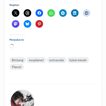
Bagikan:
Menyukai ini:
Memuat...
Bintang
exoplanet
extrasolar
katai merah
Planet