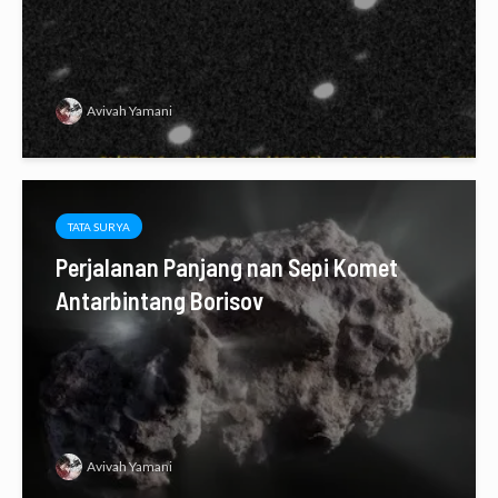
Avivah Yamani
TATA SURYA
Perjalanan Panjang nan Sepi Komet
Antarbintang Borisov
Avivah Yamani