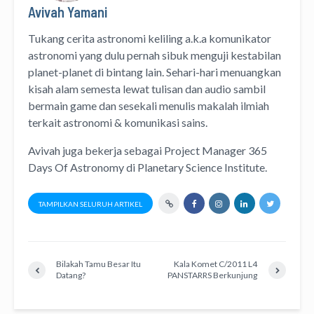
Avivah Yamani
Tukang cerita astronomi keliling
a.k.a
komunikator
astronomi
yang dulu pernah sibuk menguji kestabilan
planet-planet di bintang lain. Sehari-hari menuangkan
kisah alam semesta lewat
tulisan
dan
audio
sambil
bermain game dan sesekali menulis
makalah ilmiah
terkait astronomi &
komunikasi sains.
Avivah juga bekerja sebagai Project Manager
365
Days Of Astronomy
di
Planetary Science Institute
.
TAMPILKAN SELURUH ARTIKEL
Bilakah Tamu Besar Itu
Kala Komet C/2011 L4
Datang?
PANSTARRS Berkunjung