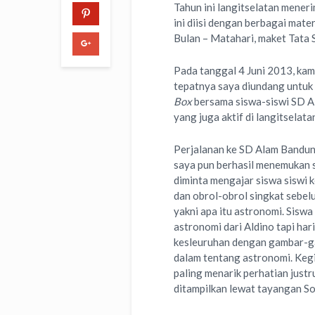
Tahun ini langitselatan mener
ini diisi dengan berbagai mate
Bulan – Matahari, maket Tata S
Pada tanggal 4 Juni 2013, kam
tepatnya saya diundang untu
Box
bersama siswa-siswi SD A
yang juga aktif di langitselata
Perjalanan ke SD Alam Bandung
saya pun berhasil menemukan s
diminta mengajar siswa siswi 
dan obrol-obrol singkat sebe
yakni apa itu astronomi. Sisw
astronomi dari Aldino tapi ha
kesleuruhan dengan gambar-g
dalam tentang astronomi. Kegia
paling menarik perhatian just
ditampilkan lewat tayangan So