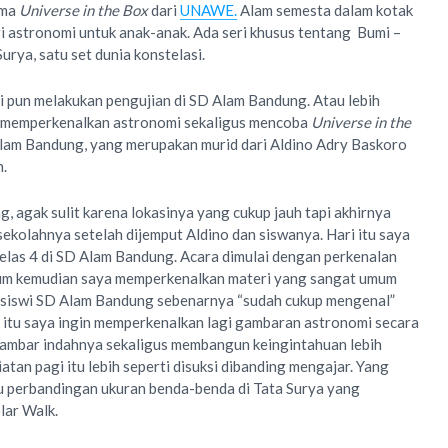
ima
Universe in the Box
dari
UNAWE.
Alam semesta dalam kotak
ri astronomi untuk anak-anak. Ada seri khusus tentang Bumi –
urya, satu set dunia konstelasi.
i pun melakukan pengujian di SD Alam Bandung. Atau lebih
k memperkenalkan astronomi sekaligus mencoba
Universe in the
lam Bandung, yang merupakan murid dari Aldino Adry Baskoro
n.
, agak sulit karena lokasinya yang cukup jauh tapi akhirnya
ekolahnya setelah dijemput Aldino dan siswanya. Hari itu saya
kelas 4 di SD Alam Bandung. Acara dimulai dengan perkenalan
lum kemudian saya memperkenalkan materi yang sangat umum
a siswi SD Alam Bandung sebenarnya “sudah cukup mengenal”
ri itu saya ingin memperkenalkan lagi gambaran astronomi secara
ambar indahnya sekaligus membangun keingintahuan lebih
tan pagi itu lebih seperti disuksi dibanding mengajar. Yang
ru perbandingan ukuran benda-benda di Tata Surya yang
lar Walk.