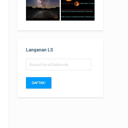
Langanan LS
Alamat
Surat
Elektronik
DAFTAR!