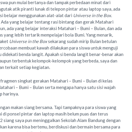
siswa pun mulai bertanya dan tampak perbedaan minat dari
utak atik piranti lunak di telepon pintar atau laptop saya, ada
si belajar menggunakan alat-alat dari
Universe in the Box
.
Ada yang belajar tentang rasi bintang dan gerak Matahari
un, ada yang belajar interaksi Matahari – Bumi – Bulan, dan ada
s yang lebih tertarik mempelajari bola Bumi. Yang menarik,
paket
Universe in the Box
sekarang sudah mirip Bulan betulan
ercobaan membuat kawah dilakukan para siswa untuk menguji
 didekati benda langit. Apakah si benda langit benar-benar akan
alaupun terbentuk kelompok-kelompok yang berbeda, saya dan
n terkait setiap kegiatan.
fragmen singkat gerakan Matahari – Bumi – Bulan di kelas
tahari – Bumi – Bulan serta mengapa hanya satu sisi wajah
ap harinya.
engan makan siang bersama. Tapi tampaknya para siswa yang
i di ponsel pintar dan laptop masih belum puas dan terus
m 2 siang saya pun meninggalkan Sekolah Alam Bandung dengan
an karena bisa bertemu, berdiskusi dan bermain bersama para