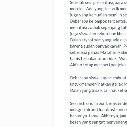
Setelah sesi presentasi, para 
mereka. Ada yang tertarik meng
juga yang kemudian memilih se
Beberapa kelompok terbentuk. 
melintasi zodiak sepanjang tah
juga siswa berkebutuhan khusu
Bulan styrofoam yang ada di 
karena sudah banyak kawah. P
seberapa panas Matahari kalau
habis terbakar atau tidak. W
Aldino tetap memberi penjelasa
Beberapa siswa juga membuat 
untuk memperlihatkan gerak Ma
Bulan yang bisa kita lihat seti
Sesi astronomi pun berakhir d
menguji piranti lunak astronom
bertanya-tanya. Akhirnya, ja
kesan yang sangat menyenangk