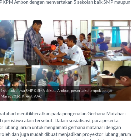
 YPKPM Ambon dengan menyertakan 5 sekolah baik SMP maupun
016 untuk siswa SMP & SMA di kota Ambon, peserta kelompok belajar
Maret 2016. Kredit: AAC
 matahari menitikberatkan pada pengenalan Gerhana Matahari
 peristiwa alam tersebut. Dalam sosialisasi, para peserta
or lubang jarum untuk mengamati gerhana matahari dengan
roleh dan juga mudah dibuat menjadikan proyektor lubang jarum