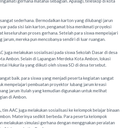
engamati gerhana matahai sebagian. Apalagi, teleskop di kota
i sangat sederhana. Bermodalkan karton yang dilubangi jarun
ayar pada sisi lain karton, pengamat bisa menikmati proyeksi
at keseluruhan proses gerhana. Setelah para siswa mempelajari
 jarum, mereka pun mencobanya sendiri di luar ruangan.
 juga melakukan sosialisasi pada siswa Sekolah Dasar di desa
kota Ambon. Selain di Lapangan Merdeka Kota Ambon, lokasi
ai Hukurila yang diikuti oleh siswa SD di desa tersebut.
sangat baik. para siswa yang menjadi peserta kegiatan sangat
uk mempelajari pembuatan proyektor lubang jarum kreasi
ubang jarum itulah yang kemudian digunakan untuk melihat
gian di Ambon.
 tim AAC juga melakukan sosialisasi ke kelompok belajar binaan
bon. Materinya sedikit berbeda. Para peserta kelompok
dan melakukan simulasi gerhana dengan menggnakan peralatan