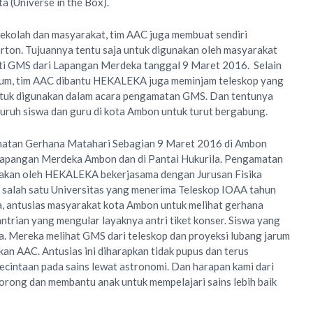
a (Universe in the Box).
 sekolah dan masyarakat, tim AAC juga membuat sendiri
arton. Tujuannya tentu saja untuk digunakan oleh masyarakat
ti GMS dari Lapangan Merdeka tanggal 9 Maret 2016. Selain
rum, tim AAC dibantu HEKALEKA juga meminjam teleskop yang
untuk digunakan dalam acara pengamatan GMS. Dan tentunya
uruh siswa dan guru di kota Ambon untuk turut bergabung.
amatan Gerhana Matahari Sebagian 9 Maret 2016 di Ambon
i Lapangan Merdeka Ambon dan di Pantai Hukurila. Pengamatan
nakan oleh HEKALEKA bekerjasama dengan Jurusan Fisika
 salah satu Universitas yang menerima Teleskop IOAA tahun
a, antusias masyarakat kota Ambon untuk melihat gerhana
 antrian yang mengular layaknya antri tiket konser. Siswa yang
a. Mereka melihat GMS dari teleskop dan proyeksi lubang jarum
kan AAC. Antusias ini diharapkan tidak pupus dan terus
cintaan pada sains lewat astronomi. Dan harapan kami dari
orong dan membantu anak untuk mempelajari sains lebih baik