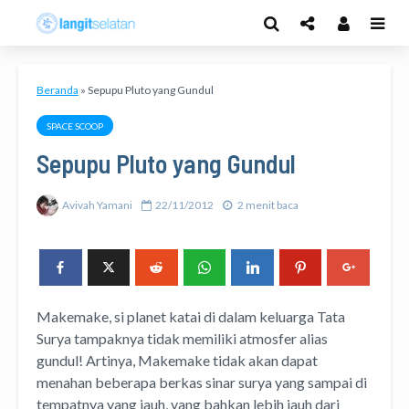
Beranda
»
Sepupu Pluto yang Gundul
SPACE SCOOP
Sepupu Pluto yang Gundul
Avivah Yamani
22/11/2012
2 menit baca
Makemake, si planet katai di dalam keluarga Tata
Surya tampaknya tidak memiliki atmosfer alias
gundul!
Artinya, Makemake tidak akan dapat
menahan beberapa berkas sinar surya yang sampai di
tempatnya yang jauh, yang bahkan lebih jauh dari