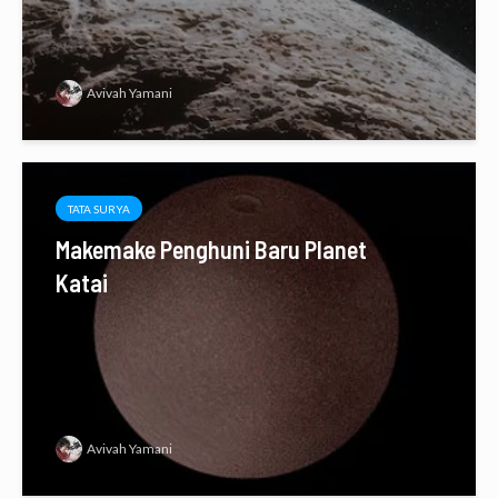
Avivah Yamani
TATA SURYA
Makemake Penghuni Baru Planet
Katai
Avivah Yamani