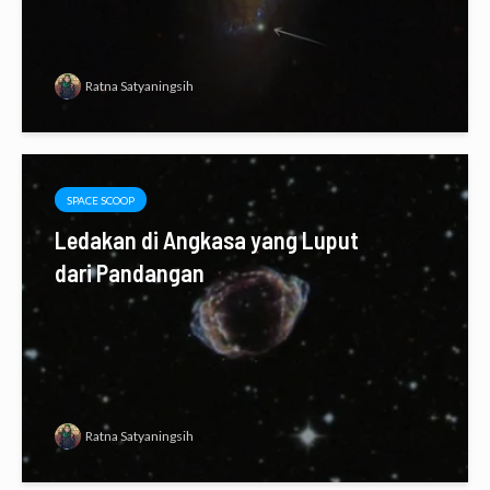
Ratna Satyaningsih
SPACE SCOOP
Ledakan di Angkasa yang Luput
dari Pandangan
Ratna Satyaningsih