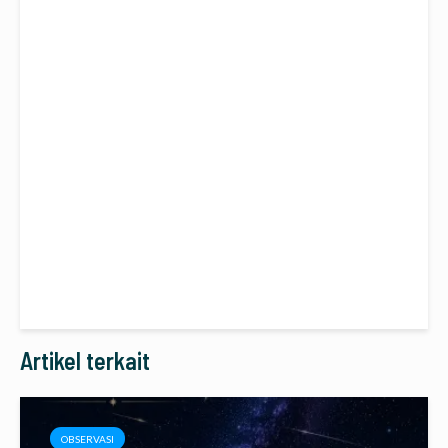
Artikel terkait
OBSERVASI