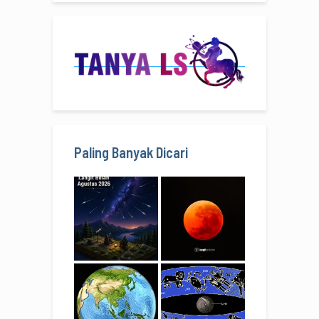
Paling Banyak Dicari