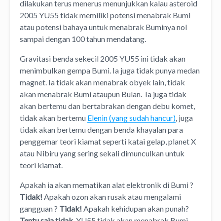
dilakukan terus menerus menunjukkan kalau asteroid
2005 YU55 tidak memiliki potensi menabrak Bumi
atau potensi bahaya untuk menabrak Buminya nol
sampai dengan 100 tahun mendatang.
Gravitasi benda sekecil 2005 YU55 ini tidak akan
menimbulkan gempa Bumi. Ia juga tidak punya medan
magnet. Ia tidak akan menabrak obyek lain, tidak
akan menabrak Bumi ataupun Bulan. Ia juga tidak
akan bertemu dan bertabrakan dengan debu komet,
tidak akan bertemu
Elenin (yang sudah hancur)
, juga
tidak akan bertemu dengan benda khayalan para
penggemar teori kiamat seperti katai gelap, planet X
atau Nibiru yang sering sekali dimunculkan untuk
teori kiamat.
Apakah ia akan mematikan alat elektronik di Bumi ?
Tidak!
Apakah ozon akan rusak atau mengalami
gangguan ?
Tidak!
Apakah kehidupan akan punah?
Tentu saja tidak.
YU55 tidak akan menabrak Bumi