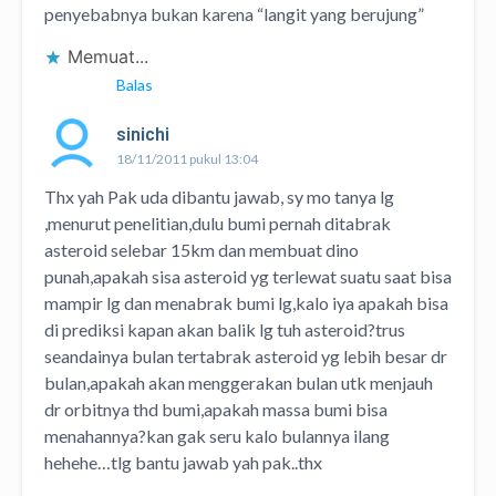
penyebabnya bukan karena “langit yang berujung”
Memuat...
Balas
sinichi
18/11/2011 pukul 13:04
Thx yah Pak uda dibantu jawab, sy mo tanya lg
,menurut penelitian,dulu bumi pernah ditabrak
asteroid selebar 15km dan membuat dino
punah,apakah sisa asteroid yg terlewat suatu saat bisa
mampir lg dan menabrak bumi lg,kalo iya apakah bisa
di prediksi kapan akan balik lg tuh asteroid?trus
seandainya bulan tertabrak asteroid yg lebih besar dr
bulan,apakah akan menggerakan bulan utk menjauh
dr orbitnya thd bumi,apakah massa bumi bisa
menahannya?kan gak seru kalo bulannya ilang
hehehe…tlg bantu jawab yah pak..thx