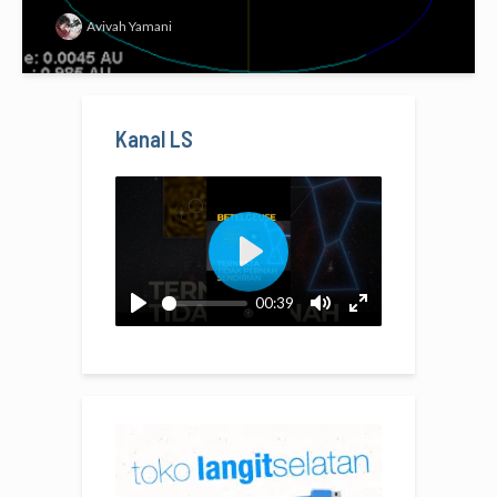
Avivah Yamani
Kanal LS