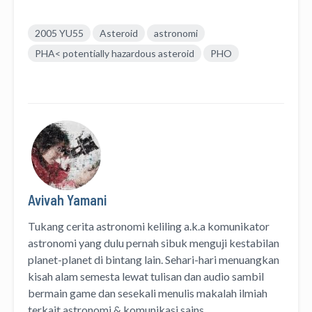
2005 YU55
Asteroid
astronomi
PHA< potentially hazardous asteroid
PHO
Avivah Yamani
Tukang cerita astronomi keliling
a.k.a
komunikator
astronomi
yang dulu pernah sibuk menguji kestabilan
planet-planet di bintang lain. Sehari-hari menuangkan
kisah alam semesta lewat
tulisan
dan
audio
sambil
bermain game dan sesekali menulis
makalah ilmiah
terkait astronomi &
komunikasi sains.