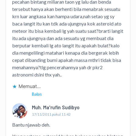
pecahan bintang miliaran taon yg lalu dan benda
tersebut hanya akan berhenti bila menabrak sesuatu
krn luar angkasa kan hampa udara,nah setao yg sy
baca langit itu kan tdk ada ujungnya kok asteroid ato
meteor itu bisa kembali lg yah suatu saat?brarti langit
itu ada ujungnya dan ada sesuatu yg membuat dia
berputar kembali lg ato langit itu apakah bulat?kalo
dia mengelilingi matahari kenapa dia bergerak lebih
cepat dibanding bumi apakah massa mthri tidak bisa
menahannya?tlg pencerahannya yah dr pkr2
astronomi dsini thx yah..
Memuat...
Balas
Muh. Ma'rufin Sudibyo
17/11/2011 pukul 11:42
Bantu njawab deh.