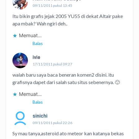
09/11/2011 pukul 13:45
Itu bikin grafis jejak 2005 YU55 di dekat Altair pake
apa mbak? Wah ngiri deh..
Memuat...
Balas
ivie
17/11/2011 pukul 09:27
walah baru saya baca beneran komen2 disini. itu
grafisnya dapet dari salah satu situs sebenernya. 🙂
Memuat...
Balas
sinichi
09/11/2011 pukul 22:26
Sy mau tanya,asteroid ato meteor kan katanya bekas