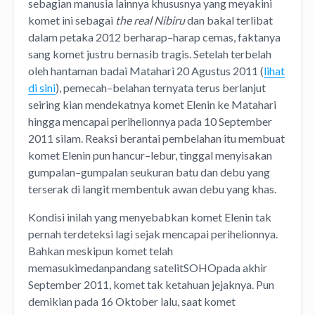
sebagian manusia lainnya khususnya yang meyakini
komet ini sebagai
the
real Nibiru
dan bakal terlibat
dalam petaka 2012 berharap–harap cemas, faktanya
sang komet justru bernasib tragis.
Setelah terbelah
oleh hantaman badai Matahari 20 Agustus 2011 (
lihat
di sini
), pemecah–belahan ternyata terus berlanjut
seiring kian mendekatnya komet Elenin ke Matahari
hingga mencapai perihelionnya pada 10 September
2011 silam. Reaksi berantai pembelahan itu membuat
komet Elenin pun hancur–lebur, tinggal menyisakan
gumpalan–gumpalan seukuran batu dan debu yang
terserak di langit membentuk awan debu yang khas.
Kondisi inilah yang menyebabkan komet Elenin tak
pernah terdeteksi lagi sejak mencapai perihelionnya.
Bahkan meskipun komet telah
memasukimedanpandang satelitSOHOpada akhir
September 2011, komet tak ketahuan jejaknya. Pun
demikian pada 16 Oktober lalu, saat komet