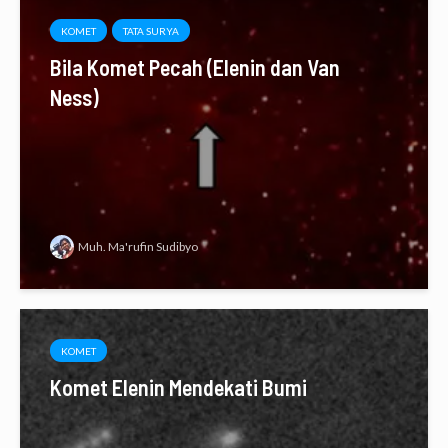
KOMET
TATA SURYA
Bila Komet Pecah (Elenin dan Van
Ness)
Muh. Ma'rufin Sudibyo
KOMET
Komet Elenin Mendekati Bumi