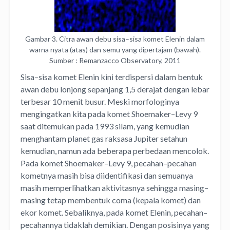
Gambar 3. Citra awan debu sisa–sisa komet Elenin dalam
warna nyata (atas) dan semu yang dipertajam (bawah).
Sumber : Remanzacco Observatory, 2011
Sisa–sisa komet Elenin kini terdispersi dalam bentuk
awan debu lonjong sepanjang 1,5 derajat dengan lebar
terbesar 10 menit busur. Meski morfologinya
mengingatkan kita pada komet Shoemaker–Levy 9
saat ditemukan pada 1993 silam, yang kemudian
menghantam planet gas raksasa Jupiter setahun
kemudian, namun ada beberapa perbedaan mencolok.
Pada komet Shoemaker–Levy 9, pecahan–pecahan
kometnya masih bisa diidentifikasi dan semuanya
masih memperlihatkan aktivitasnya sehingga masing–
masing tetap membentuk coma (kepala komet) dan
ekor komet. Sebaliknya, pada komet Elenin, pecahan–
pecahannya tidaklah demikian. Dengan posisinya yang