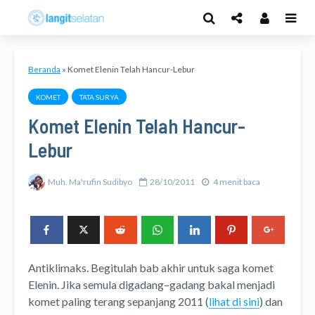
Beranda
»
Komet Elenin Telah Hancur-Lebur
KOMET
TATA SURYA
Komet Elenin Telah Hancur-
Lebur
Muh. Ma'rufin Sudibyo
28/10/2011
4 menit baca
Antiklimaks. Begitulah bab akhir untuk saga komet
Elenin. Jika semula digadang–gadang bakal menjadi
komet paling terang sepanjang 2011 (
lihat di sini
) dan