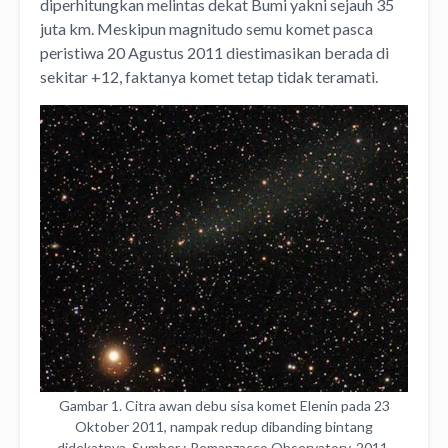
diperhitungkan melintas dekat Bumi yakni sejauh 35
juta km. Meskipun magnitudo semu komet pasca
peristiwa 20 Agustus 2011 diestimasikan berada di
sekitar +12, faktanya komet tetap tidak teramati.
Gambar 1. Citra awan debu sisa komet Elenin pada 23
Oktober 2011, nampak redup dibanding bintang
didekatnya. Sumber : Remanzacco Observatory, 2011.