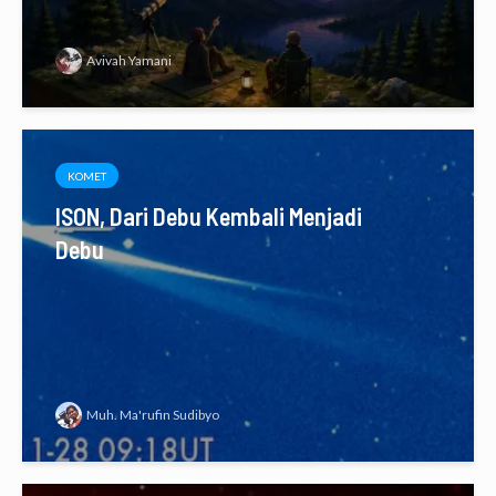
Avivah Yamani
KOMET
ISON, Dari Debu Kembali Menjadi
Debu
Muh. Ma'rufin Sudibyo