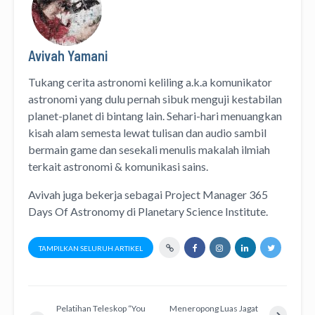
Avivah Yamani
Tukang cerita astronomi keliling
a.k.a
komunikator
astronomi
yang dulu pernah sibuk menguji kestabilan
planet-planet di bintang lain. Sehari-hari menuangkan
kisah alam semesta lewat
tulisan
dan
audio
sambil
bermain game dan sesekali menulis
makalah ilmiah
terkait astronomi &
komunikasi sains.
Avivah juga bekerja sebagai Project Manager
365
Days Of Astronomy
di
Planetary Science Institute
.
TAMPILKAN SELURUH ARTIKEL
Pelatihan Teleskop “You
Meneropong Luas Jagat