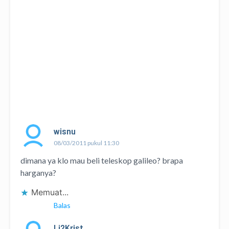
wisnu
08/03/2011 pukul 11:30
dimana ya klo mau beli teleskop galileo? brapa
harganya?
Memuat...
Balas
Li2Krist