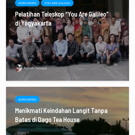
KOMUNITAS
YOU ARE GALILEO
Pelatihan Teleskop “You Are Galileo”
di Yogyakarta
Avivah Yamani
KOMUNITAS
Menikmati Keindahan Langit Tanpa
Batas di Dago Tea House