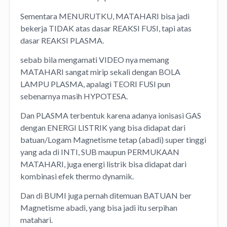
Sementara MENURUTKU, MATAHARI bisa jadi
bekerja TIDAK atas dasar REAKSI FUSI, tapi atas
dasar REAKSI PLASMA.
sebab bila mengamati VIDEO nya memang
MATAHARI sangat mirip sekali dengan BOLA
LAMPU PLASMA, apalagi TEORI FUSI pun
sebenarnya masih HYPOTESA.
Dan PLASMA terbentuk karena adanya ionisasi GAS
dengan ENERGI LISTRIK yang bisa didapat dari
batuan/Logam Magnetisme tetap (abadi) super tinggi
yang ada di INTI, SUB maupun PERMUKAAN
MATAHARI, juga energi listrik bisa didapat dari
kombinasi efek thermo dynamik.
Dan di BUMI juga pernah ditemuan BATUAN ber
Magnetisme abadi, yang bisa jadi itu serpihan
matahari.