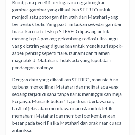
Bumi, para peneliti bertugas menggabungkan
gambar-gambar yang dihasilkan STEREO untuk
menjadi satu potongan film utuh dari Matahari yang
berbentuk bola. Yang pasti ini bukan sekedar gambar
biasa, karena teleskop STEREO dipasang untuk
menangkap 4 panjang gelombang radiasi ultra ungu
yang ekstrim yang digunakan untuk menelusuri aspek-
aspek penting seperti flare, tsunami dan filamen
magnetik di Matahari. Tidak ada yang luput dari
pandangan matanya.
Dengan data yang dihasilkan STEREO, manusia bisa
terbang mengelilingi Matahari dan melihat apa yang
sedang terjadi di sana tanpa harus meninggalkan meja
kerjanya. Menarik bukan? Tapi di sisi berlawanan,
hasil ini jelas akan membawa manusia untuk lebih
memahami Matahari dan memberi perkembangan
besar pada teori Fisika Matahari dan prakiraan cuaca
antariksa.