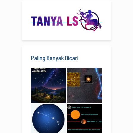
Paling Banyak Dicari