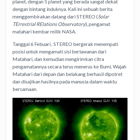
planet, dengan 5 planet yang berada sangat dekat
dengan bintang induknya. Kali ini sebuah berita
menggembirakan datang dari STEREO (
Solar
TErrestrial RElations Observatory
), pengamat
matahari kembar milik NASA.
Tanggal 6 Febuari, STEREO bergerak menempati
posisi untuk mengamati sisi berlawanan dari
Matahari, dan kemudian mengirimkan citra
pengamatannya secara terus menerus ke Bumi. Wajah
Matahari dari depan dan belakang berhasil dipotret
dan disajikan hasilnya pada manusia dalam waktu
bersamaan.