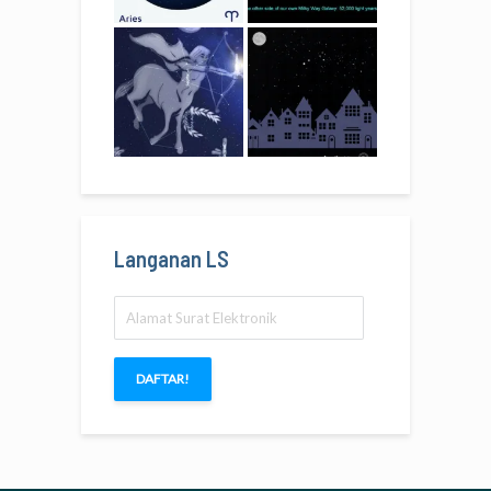
Langanan LS
Alamat
Surat
Elektronik
DAFTAR!