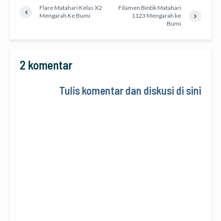
Flare Matahari Kelas X2
Filamen Bintik Matahari
Mengarah Ke Bumi
1123 Mengarah ke
Bumi
2 komentar
Tulis komentar dan diskusi di sini