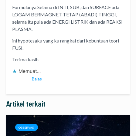
Formulanya Selama di INTI, SUB, dan SURFACE ada
LOGAM BERMAGNET TETAP (ABADI) TINGGI,
selama itu pula ada ENERGI LISTRIK dan ada REAKSI
PLASMA.
ini hypotesaku yang ku rangkai dari kebuntuan teori
FUSI.
Terima kasih
Memuat...
Balas
Artikel terkait
OBSERVASI