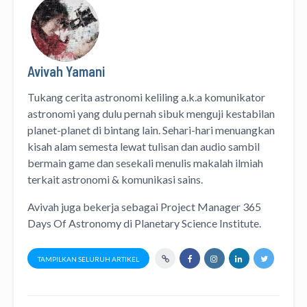
Avivah Yamani
Tukang cerita astronomi keliling
a.k.a
komunikator
astronomi
yang dulu pernah sibuk menguji kestabilan
planet-planet di bintang lain. Sehari-hari menuangkan
kisah alam semesta lewat
tulisan
dan
audio
sambil
bermain game dan sesekali menulis
makalah ilmiah
terkait astronomi &
komunikasi sains.
Avivah juga bekerja sebagai Project Manager
365
Days Of Astronomy
di
Planetary Science Institute
.
TAMPILKAN SELURUH ARTIKEL