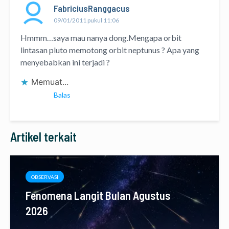
FabriciusRanggacus
09/01/2011 pukul 11:06
Hmmm…saya mau nanya dong.Mengapa orbit
lintasan pluto memotong orbit neptunus ? Apa yang
menyebabkan ini terjadi ?
Memuat...
Balas
Artikel terkait
OBSERVASI
Fenomena Langit Bulan Agustus
2026