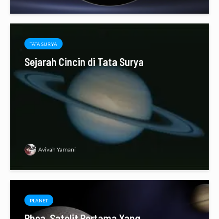
TATA SURYA
Sejarah Cincin di Tata Surya
Avivah Yamani
PLANET
Rhea, Satelit Pertama Yang