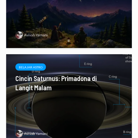
Avivah Yamani
BELAJAR ASTRO
Cincin Saturnus: Primadona di
Langit Malam
Avivah Yamani