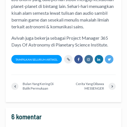
planet-planet di bintang lain. Sehari-hari menuangkan
kisah alam semesta lewat
tulisan
dan
audio
sambil
bermain game dan sesekali menulis
makalah ilmiah
terkait astronomi &
komunikasi sains.
Avivah juga bekerja sebagai Project Manager
365
Days Of Astronomy
di
Planetary Science Institute
.
TAMPILKAN SELURUH ARTIKEL
Bulan Yang Kering Di
Cerita Yang Dibawa
Balik Permukaan
MESSENGER
6 komentar