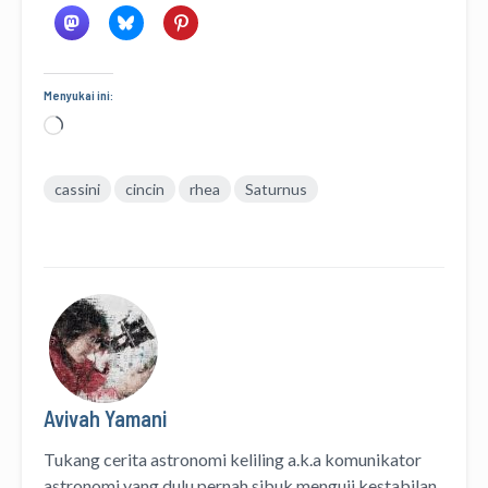
Menyukai ini:
Memuat...
cassini
cincin
rhea
Saturnus
Avivah Yamani
Tukang cerita astronomi keliling
a.k.a
komunikator
astronomi
yang dulu pernah sibuk menguji kestabilan