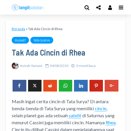
Beranda
»
Tak Ada Cincin di Rhea
PLANET
TATA SURYA
Tak Ada Cincin di Rhea
Avivah Yamani
04/08/2010
3 menit baca
Masih ingat cerita cincin di Tata Surya? Di antara
benda-benda di Tata Surya yang memiliki
cincin
,
selain planet gas ada sebuah
satelit
di Saturnus yang
menurut Cassini juga memiliki cincin. Namanya
Rhea
.
Cincin itu dilihat Cassini dalam penjelajahannya saat