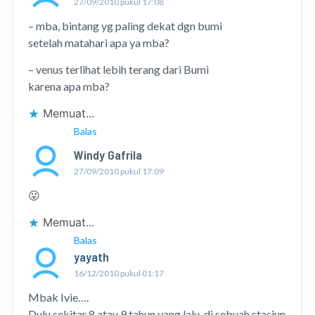
27/09/2010 pukul 17:08
– mba, bintang yg paling dekat dgn bumi
setelah matahari apa ya mba?
– venus terlihat lebih terang dari Bumi
karena apa mba?
Memuat...
Balas
Windy Gafrila
27/09/2010 pukul 17:09
😛
Memuat...
Balas
yayath
16/12/2010 pukul 01:17
Mbak Ivie….
Dulu sekitar 8 atau 9 tahun yang lalu, di sebuah stasiun