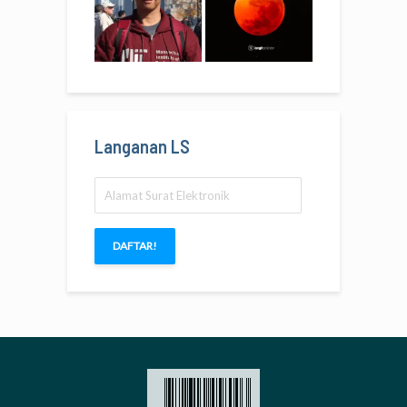
Langanan LS
Alamat
Surat
Elektronik
DAFTAR!