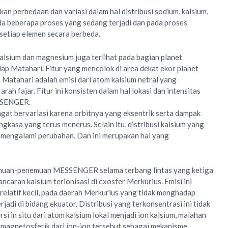
kan perbedaan dan variasi dalam hal distribusi sodium, kalsium,
da beberapa proses yang sedang terjadi dan pada proses
setiap elemen secara berbeda.
kalsium dan magnesium juga terlihat pada bagian planet
p Matahari. Fitur yang mencolok di area dekat ekor planet
Matahari adalah emisi dari atom kalsium netral yang
ah fajar. Fitur ini konsisten dalam hal lokasi dan intensitas
ESSENGER.
gat bervariasi karena orbitnya yang eksentrik serta dampak
kasa yang terus menerus. Selain itu, distribusi kalsium yang
ak mengalami perubahan. Dan ini merupakan hal yang
emuan-penemuan MESSENGER selama terbang lintas yang ketiga
caran kalsium terionisasi di exosfer Merkurius. Emisi ini
 relatif kecil, pada daerah Merkurius yang tidak menghadap
jadi di bidang ekuator. Distribusi yang terkonsentrasi ini tidak
si in situ dari atom kalsium lokal menjadi ion kalsium, malahan
agnetosferik dari ion-ion tersebut sebagai mekanisme