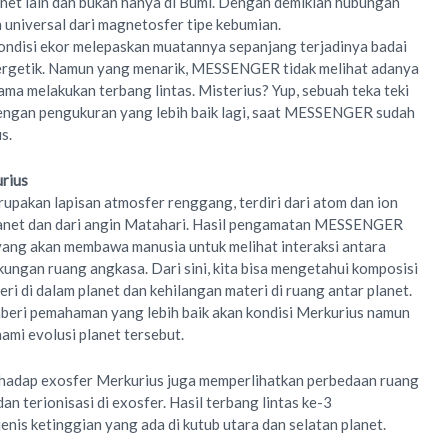
anet lain dan bukan hanya di Bumi. Dengan demikian hubungan
universal dari magnetosfer tipe kebumian.
 kondisi ekor melepaskan muatannya sepanjang terjadinya badai
nergetik. Namun yang menarik, MESSENGER tidak melihat adanya
ama melakukan terbang lintas. Misterius? Yup, sebuah teka teki
engan pengukuran yang lebih baik lagi, saat MESSENGER sudah
s.
rius
upakan lapisan atmosfer renggang, terdiri dari atom dan ion
lanet dan dari angin Matahari. Hasil pengamatan MESSENGER
yang akan membawa manusia untuk melihat interaksi antara
ungan ruang angkasa. Dari sini, kita bisa mengetahui komposisi
i di dalam planet dan kehilangan materi di ruang antar planet.
mberi pemahaman yang lebih baik akan kondisi Merkurius namun
i evolusi planet tersebut.
dap exosfer Merkurius juga memperlihatkan perbedaan ruang
dan terionisasi di exosfer. Hasil terbang lintas ke-3
 jenis ketinggian yang ada di kutub utara dan selatan planet.