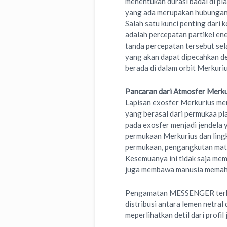
menentukan durasi badai di pl
yang ada merupakan hubungan 
Salah satu kunci penting dari
adalah percepatan partikel e
tanda percepatan tersebut sel
yang akan dapat dipecahkan d
berada di dalam orbit Merkuriu
Pancaran dari Atmosfer Merku
Lapisan exosfer Merkurius mer
yang berasal dari permukaa p
pada exosfer menjadi jendela 
permukaan Merkurius dan lingk
permukaan, pengangkutan mater
Kesemuanya ini tidak saja me
juga membawa manusia memaham
Pengamatan MESSENGER terha
distribusi antara lemen netral 
meperlihatkan detil dari profil