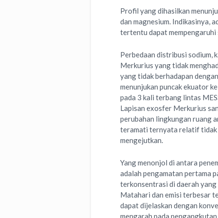
Profil yang dihasilkan menunju
dan magnesium. Indikasinya, a
tertentu dapat mempengaruhi 
Perbedaan distribusi sodium, 
Merkurius yang tidak menghada
yang tidak berhadapan dengan 
menunjukan puncak ekuator ke ar
pada 3 kali terbang lintas M
Lapisan exosfer Merkurius san
perubahan lingkungan ruang ang
teramati ternyata relatif tid
mengejutkan.
Yang menonjol di antara pen
adalah pengamatan pertama pan
terkonsentrasi di daerah yang
Matahari dan emisi terbesar ter
dapat dijelaskan dengan konver
mengarah pada pengangkutan m