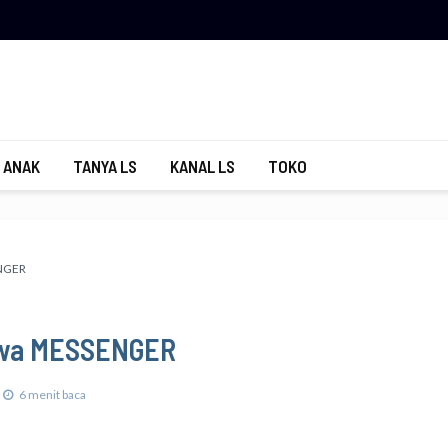
 ANAK
TANYA LS
KANAL LS
TOKO
ENGER
bawa MESSENGER
6 menit baca