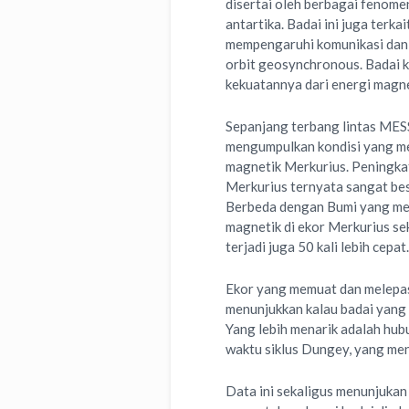
disertai oleh berbagai fenome
antartika. Badai ini juga terka
mempengaruhi komunikasi dan s
orbit geosynchronous. Badai k
kekuatannya dari energi magne
Sepanjang terbang lintas MES
mengumpulkan kondisi yang me
magnetik Merkurius. Peningk
Merkurius ternyata sangat besa
Berbeda dengan Bumi yang mem
magnetik di ekor Merkurius sek
terjadi juga 50 kali lebih cepat.
Ekor yang memuat dan melepas
menunjukkan kalau badai yang te
Yang lebih menarik adalah hu
waktu siklus Dungey, yang me
Data ini sekaligus menunjukan