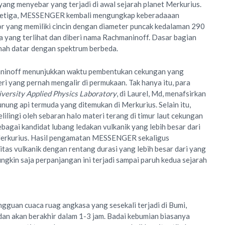
yang menyebar yang terjadi di awal sejarah planet Merkurius.
 ketiga, MESSENGER kembali mengungkap keberadaaan
r yang memiliki cincin dengan diameter puncak kedalaman 290
a yang terlihat dan diberi nama Rachmaninoff. Dasar bagian
anah datar dengan spektrum berbeda.
ninoff menunjukkan waktu pembentukan cekungan yang
ri yang pernah mengalir di permukaan. Tak hanya itu, para
versity Applied Physics Laboratory
, di Laurel, Md, menafsirkan
nung api termuda yang ditemukan di Merkurius. Selain itu,
elilingi oleh sebaran halo materi terang di timur laut cekungan
gai kandidat lubang ledakan vulkanik yang lebih besar dari
i Merkurius. Hasil pengamatan MESSENGER sekaligus
tas vulkanik dengan rentang durasi yang lebih besar dari yang
ngkin saja perpanjangan ini terjadi sampai paruh kedua sejarah
guan cuaca ruag angkasa yang sesekali terjadi di Bumi,
 dan akan berakhir dalam 1-3 jam. Badai kebumian biasanya