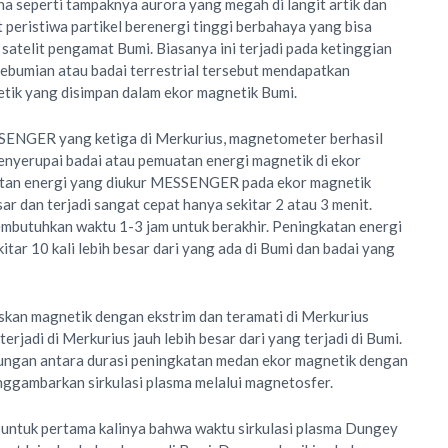
na seperti tampaknya aurora yang megah di langit artik dan
it peristiwa partikel berenergi tinggi berbahaya yang bisa
atelit pengamat Bumi. Biasanya ini terjadi pada ketinggian
ebumian atau badai terrestrial tersebut mendapatkan
tik yang disimpan dalam ekor magnetik Bumi.
SENGER yang ketiga di Merkurius, magnetometer berhasil
nyerupai badai atau pemuatan energi magnetik di ekor
atan energi yang diukur MESSENGER pada ekor magnetik
r dan terjadi sangat cepat hanya sekitar 2 atau 3 menit.
butuhkan waktu 1-3 jam untuk berakhir. Peningkatan energi
itar 10 kali lebih besar dari yang ada di Bumi dan badai yang
kan magnetik dengan ekstrim dan teramati di Merkurius
rjadi di Merkurius jauh lebih besar dari yang terjadi di Bumi.
bungan antara durasi peningkatan medan ekor magnetik dengan
nggambarkan sirkulasi plasma melalui magnetosfer.
 untuk pertama kalinya bahwa waktu sirkulasi plasma Dungey