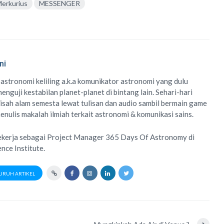
erkurius
MESSENGER
ni
 astronomi keliling
a.k.a
komunikator astronomi
yang dulu
enguji kestabilan planet-planet di bintang lain. Sehari-hari
isah alam semesta lewat
tulisan
dan
audio
sambil bermain game
menulis
makalah ilmiah
terkait astronomi &
komunikasi sains.
ekerja sebagai Project Manager
365 Days Of Astronomy
di
ence Institute
.
URUH ARTIKEL