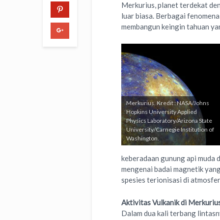
Merkurius, planet terdekat de
luar biasa. Berbagai fenome
membangun keingin tahuan yang
Merkurius. Kredit : NASA/Johns
Hopkins University Applied
Physics Laboratory/Arizona State
University/Carnegie Institution of
Washington.
keberadaan gunung api muda di 
mengenai badai magnetik yang 
spesies terionisasi di atmosfer
Aktivitas Vulkanik di Merkuriu
Dalam dua kali terbang linta