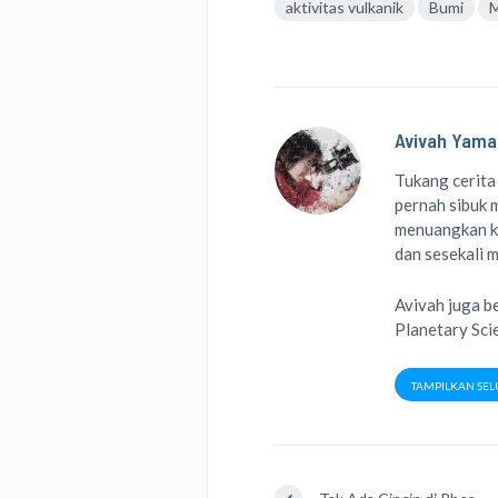
aktivitas vulkanik
Bumi
M
Avivah Yama
Tukang cerita
pernah sibuk m
menuangkan k
dan sesekali 
Avivah juga b
Planetary Sci
TAMPILKAN SEL