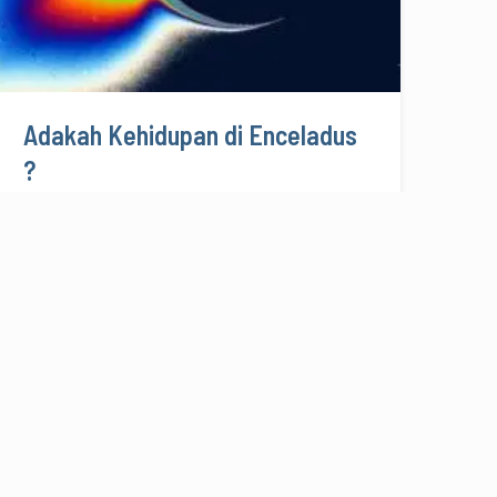
Adakah Kehidupan di Enceladus
?
05/11/2008
3 menit baca
PLANET