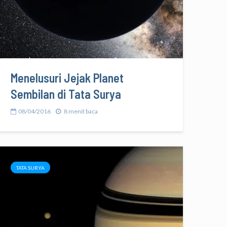
Menelusuri Jejak Planet
Sembilan di Tata Surya
08/04/2016
8 menit baca
TATA SURYA