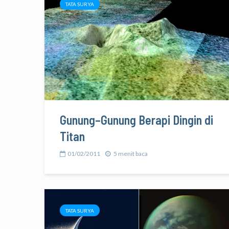
TATA SURYA
Gunung–Gunung Berapi Dingin di
Titan
01/02/2011
5 menit baca
TATA SURYA