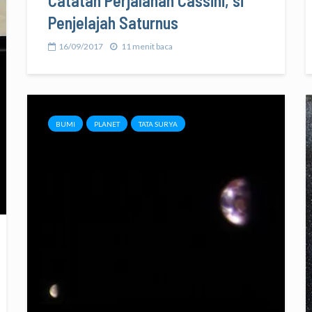
Catatan Perjalanan Cassini, si
Penjelajah Saturnus
16/09/2017
11 menit baca
BUMI
PLANET
TATA SURYA