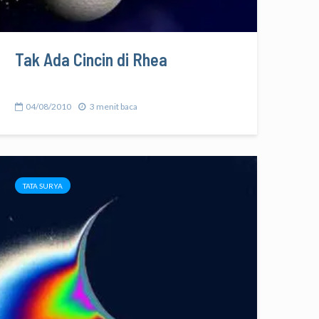
Tak Ada Cincin di Rhea
04/08/2010
3 menit baca
TATA SURYA