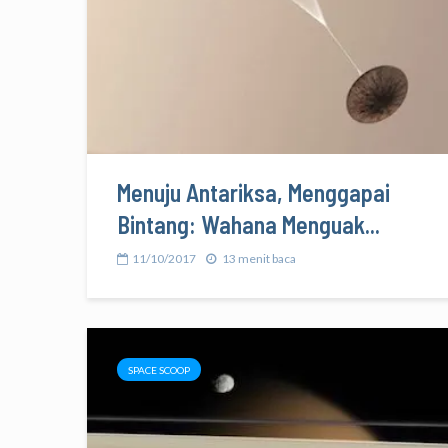
Menuju Antariksa, Menggapai
Bintang: Wahana Menguak...
11/10/2017
13 menit baca
SPACE SCOOP