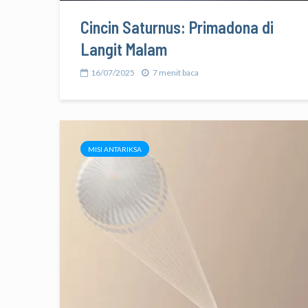
Cincin Saturnus: Primadona di
Langit Malam
16/07/2025
7 menit baca
MISI ANTARIKSA