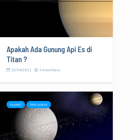
Apakah Ada Gunung Api Es di
Titan ?
13/04/2011
5 menit baca
PLANET
TATA SURYA