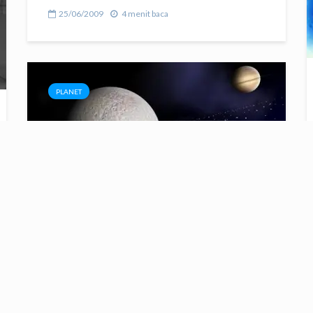
25/06/2009
4 menit baca
PLANET
Rhea, Satelit Pertama Yang
Memiliki Cincin
10/03/2008
2 menit baca