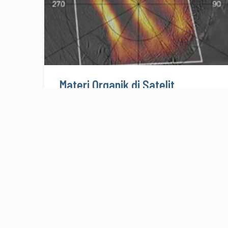
Materi Organik di Satelit
Saturnus, Enceladus
28/03/2008
3 menit baca