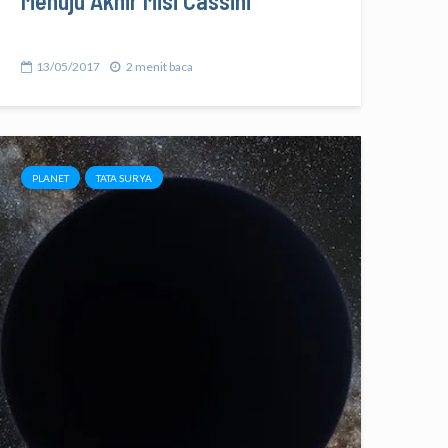
Menuju Akhir Misi Cassini
13/05/2017
2 menit baca
PLANET
TATA SURYA