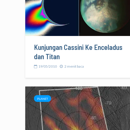
Kunjungan Cassini Ke Enceladus
dan Titan
19/05/2010
2 menit baca
PLANET