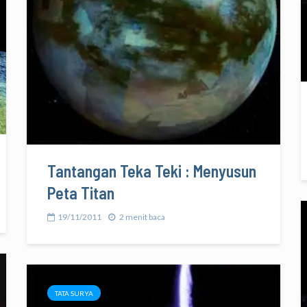
Tantangan Teka Teki : Menyusun
Peta Titan
19/11/2011
2 menit baca
TATA SURYA