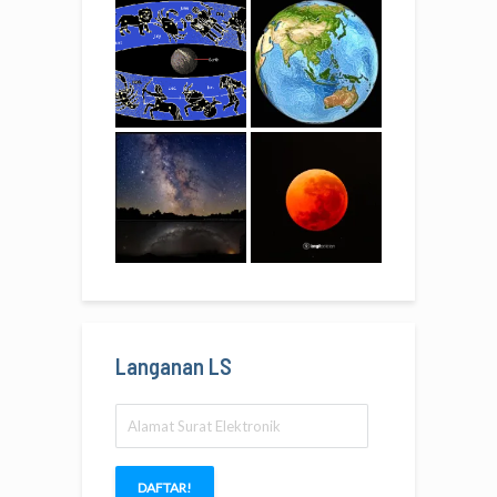
Langanan LS
Alamat
Surat
Elektronik
DAFTAR!