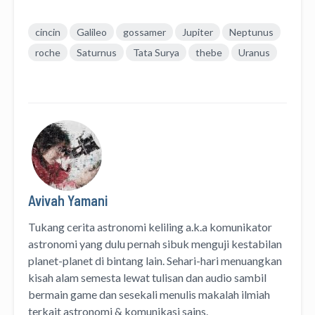
cincin
Galileo
gossamer
Jupiter
Neptunus
roche
Saturnus
Tata Surya
thebe
Uranus
Avivah Yamani
Tukang cerita astronomi keliling
a.k.a
komunikator
astronomi
yang dulu pernah sibuk menguji kestabilan
planet-planet di bintang lain. Sehari-hari menuangkan
kisah alam semesta lewat
tulisan
dan
audio
sambil
bermain game dan sesekali menulis
makalah ilmiah
terkait astronomi &
komunikasi sains.