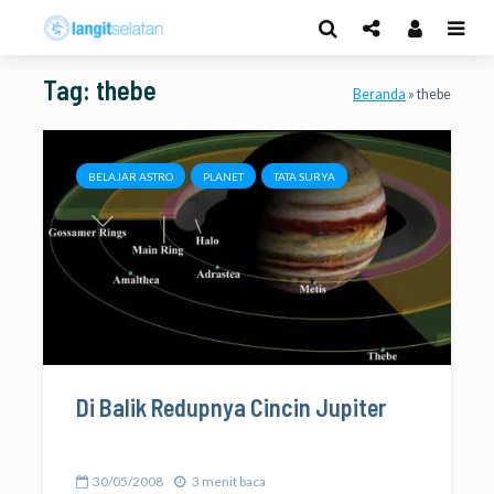
Tag: thebe
Beranda
»
thebe
BELAJAR ASTRO
PLANET
TATA SURYA
Di Balik Redupnya Cincin Jupiter
30/05/2008
3 menit baca