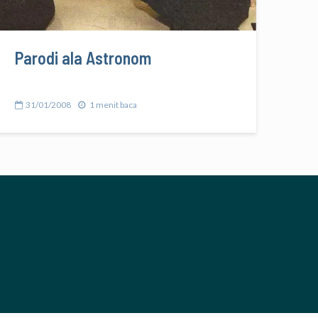
Parodi ala Astronom
31/01/2008
1 menit baca