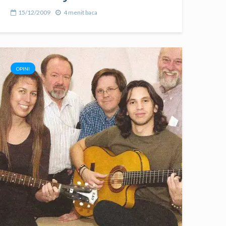
15/12/2009
4 menit baca
OPINI