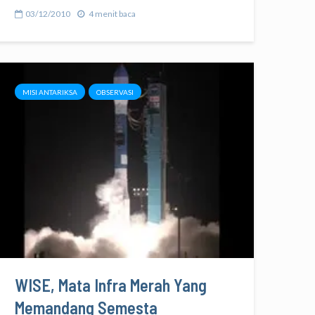
03/12/2010
4 menit baca
MISI ANTARIKSA
OBSERVASI
WISE, Mata Infra Merah Yang
Memandang Semesta