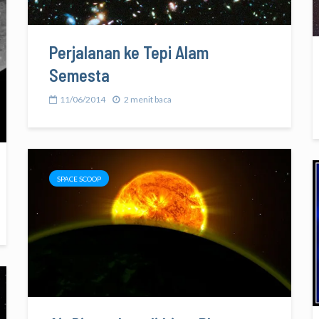
Perjalanan ke Tepi Alam
Semesta
11/06/2014
2 menit baca
SPACE SCOOP