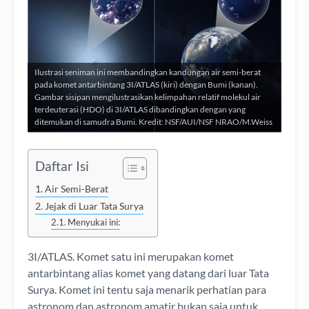
Ilustrasi seniman ini membandingkan kandungan air semi-berat
pada komet antarbintang 3I/ATLAS (kiri) dengan Bumi (kanan).
Gambar sisipan mengilustrasikan kelimpahan relatif molekul air
terdeuterasi (HDO) di 3I/ATLAS dibandingkan dengan yang
ditemukan di samudra Bumi. Kredit: NSF/AUI/NSF NRAO/M.Weiss
Daftar Isi
Air Semi-Berat
Jejak di Luar Tata Surya
Menyukai ini:
3I/ATLAS. Komet satu ini merupakan komet
antarbintang alias komet yang datang dari luar Tata
Surya. Komet ini tentu saja menarik perhatian para
astronom dan astronom amatir bukan saja untuk