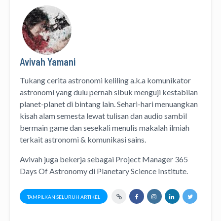
Avivah Yamani
Tukang cerita astronomi keliling
a.k.a
komunikator
astronomi
yang dulu pernah sibuk menguji kestabilan
planet-planet di bintang lain. Sehari-hari menuangkan
kisah alam semesta lewat
tulisan
dan
audio
sambil
bermain game dan sesekali menulis
makalah ilmiah
terkait astronomi &
komunikasi sains.
Avivah juga bekerja sebagai Project Manager
365
Days Of Astronomy
di
Planetary Science Institute
.
TAMPILKAN SELURUH ARTIKEL