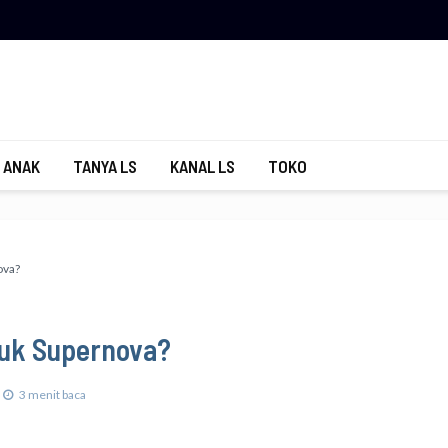
 ANAK
TANYA LS
KANAL LS
TOKO
ova?
tuk Supernova?
3 menit baca