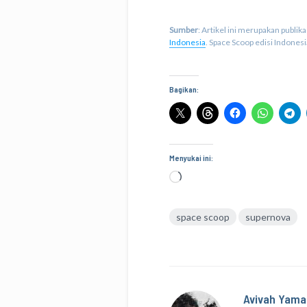
Sumber
: Artikel ini merupakan publi
Indonesia
. Space Scoop edisi Indones
Bagikan:
Menyukai ini:
Memuat...
space scoop
supernova
Avivah Yama