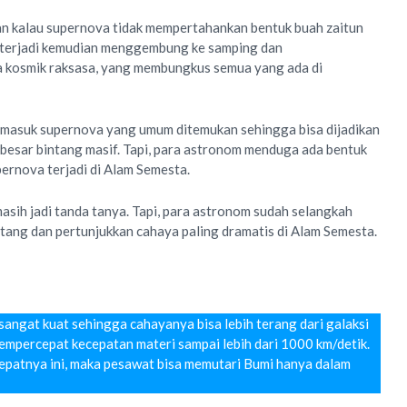
 kalau supernova tidak mempertahankan bentuk buah zaitun
 terjadi kemudian menggembung ke samping dan
a kosmik raksasa, yang membungkus semua yang ada di
ermasuk supernova yang umum ditemukan sehingga bisa dijadikan
besar bintang masif. Tapi, para astronom menduga ada bentuk
upernova terjadi di Alam Semesta.
asih jadi tanda tanya. Tapi, para astronom sudah selangkah
tang dan pertunjukkan cahaya paling dramatis di Alam Semesta.
sangat kuat sehingga cahayanya bisa lebih terang dari galaksi
empercepat kecepatan materi sampai lebih dari 1000 km/detik.
epatnya ini, maka pesawat bisa memutari Bumi hanya dalam