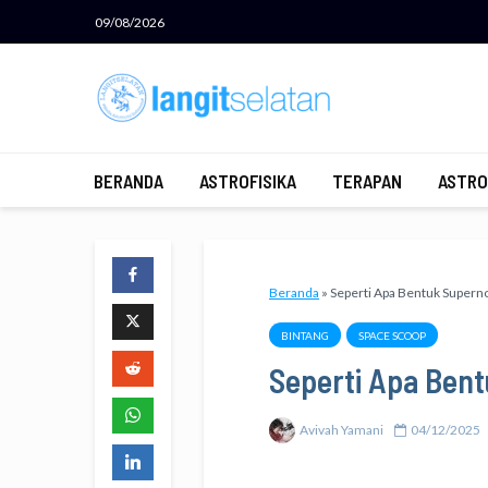
09/08/2026
BERANDA
ASTROFISIKA
TERAPAN
ASTRO
Beranda
»
Seperti Apa Bentuk Supern
BINTANG
SPACE SCOOP
Seperti Apa Ben
Avivah Yamani
04/12/2025