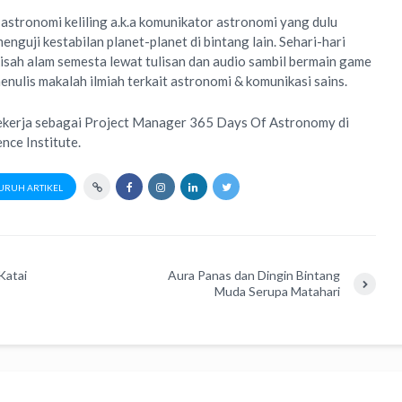
 astronomi keliling
a.k.a
komunikator astronomi
yang dulu
enguji kestabilan planet-planet di bintang lain. Sehari-hari
isah alam semesta lewat
tulisan
dan
audio
sambil bermain game
menulis
makalah ilmiah
terkait astronomi &
komunikasi sains.
ekerja sebagai Project Manager
365 Days Of Astronomy
di
ence Institute
.
URUH ARTIKEL
Katai
Aura Panas dan Dingin Bintang
Muda Serupa Matahari