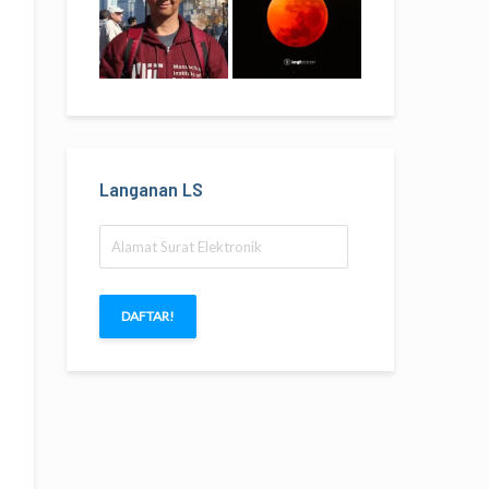
Langanan LS
Alamat
Surat
Elektronik
DAFTAR!