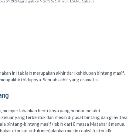
nova SN 2024ggi di galaksi NGC 3621. Kredit: ESO/L. Calçada
kan ini tak lain merupakan akhir dari kehidupan bintang masif.
mengakhiri hidupnya. Sebuah akhir yang dramatis.
ang
ng mempertahankan bentuknya yang bundar melalui
keluar yang terbentuk dari mesin di pusat bintang dan gravitasi
a bintang-bintang masif (lebih dari 8 massa Matahari) menua,
akar di pusat untuk menjalankan mesin reaksi fusi nuklir.