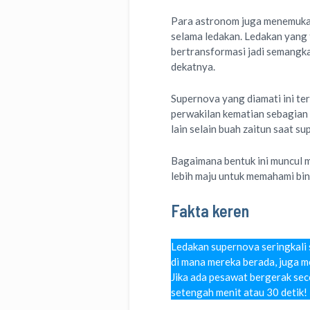
Para astronom juga menemukan
selama ledakan. Ledakan yang
bertransformasi jadi semangk
dekatnya.
Supernova yang diamati ini t
perwakilan kematian sebagian 
lain selain buah zaitun saat s
Bagaimana bentuk ini muncul m
lebih maju untuk memahami bin
Fakta keren
Ledakan supernova seringkali 
di mana mereka berada, juga m
Jika ada pesawat bergerak sec
setengah menit atau 30 detik!