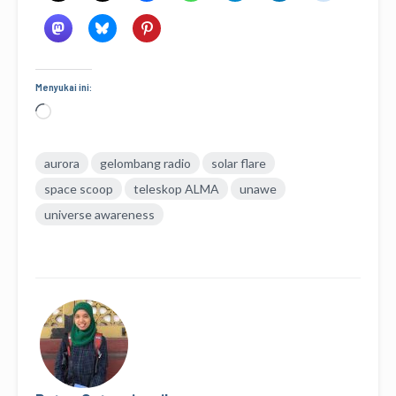
Menyukai ini:
Memuat...
aurora
gelombang radio
solar flare
space scoop
teleskop ALMA
unawe
universe awareness