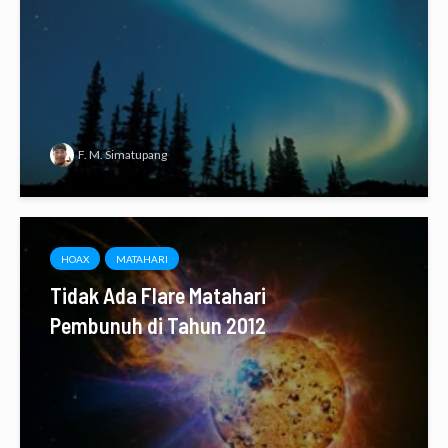
F. M. Simatupang
HOAX
MATAHARI
Tidak Ada Flare Matahari
Pembunuh di Tahun 2012