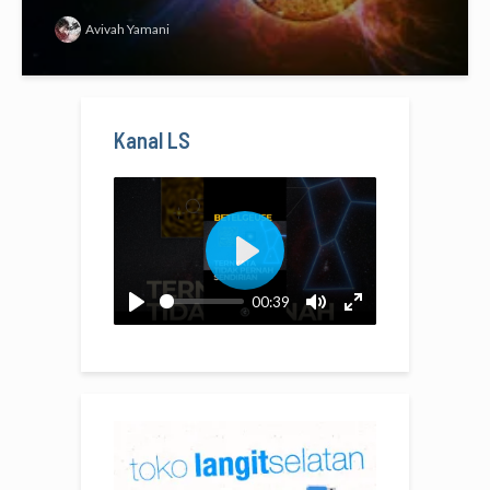
Avivah Yamani
Kanal LS