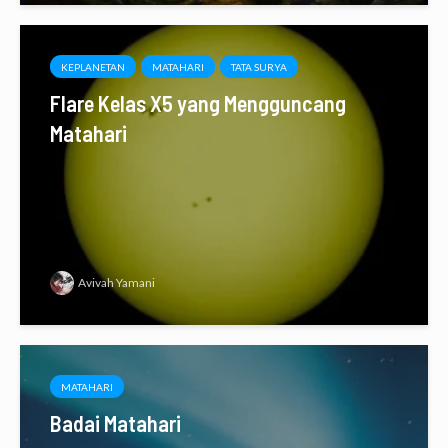
KEPLANETAN
MATAHARI
TATA SURYA
Flare Kelas X5 yang Mengguncang
Matahari
Avivah Yamani
MATAHARI
Badai Matahari