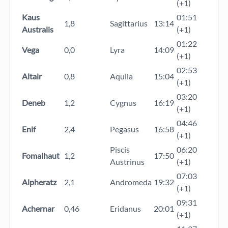
(+1)
Kaus
01:51
1,8
Sagittarius
13:14
Australis
(+1)
01:22
Vega
0,0
Lyra
14:09
(+1)
02:53
Altair
0,8
Aquila
15:04
(+1)
03:20
Deneb
1,2
Cygnus
16:19
(+1)
04:46
Enif
2,4
Pegasus
16:58
(+1)
Piscis
06:20
Fomalhaut
1,2
17:50
Austrinus
(+1)
07:03
Alpheratz
2,1
Andromeda
19:32
(+1)
09:31
Achernar
0,46
Eridanus
20:01
(+1)