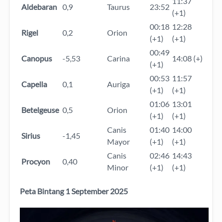
11:37
Aldebaran
0,9
Taurus
23:52
(+1)
00:18
12:28
Rigel
0,2
Orion
(+1)
(+1)
00:49
Canopus
-5,53
Carina
14:08 (+)
(+1)
00:53
11:57
Capella
0,1
Auriga
(+1)
(+1)
01:06
13:01
Betelgeuse
0,5
Orion
(+1)
(+1)
Canis
01:40
14:00
Sirius
-1,45
Mayor
(+1)
(+1)
Canis
02:46
14:43
Procyon
0,40
Minor
(+1)
(+1)
Peta Bintang 1 September 2025