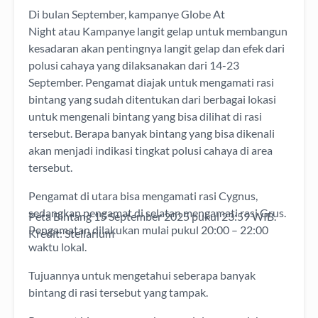
Di bulan September, kampanye
Globe At
Night
atau
Kampanye langit gelap
untuk membangun
kesadaran akan pentingnya
langit gelap
dan
efek dari
polusi cahaya
yang dilaksanakan dari 14-23
September. Pengamat diajak untuk mengamati rasi
bintang yang sudah ditentukan dari berbagai lokasi
untuk mengenali bintang yang bisa dilihat di rasi
tersebut. Berapa banyak bintang yang bisa dikenali
akan menjadi indikasi tingkat polusi cahaya di area
tersebut.
Pengamat di utara bisa mengamati
rasi Cygnus
,
sedangkan pengamat di selatan mengamati
rasi Grus
.
Peta Bintang 15 September 2025 pukul 23:59 WIB.
Pengamatan dilakukan mulai pukul 20:00 – 22:00
Kredit: Stellarium
waktu lokal.
Tujuannya untuk mengetahui seberapa banyak
bintang di rasi tersebut yang tampak.