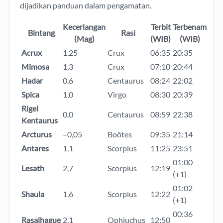
dijadikan panduan dalam pengamatan.
Kecerlangan
Terbit
Terbenam
Bintang
Rasi
(Mag)
(WIB)
(WIB)
Acrux
1,25
Crux
06:35
20:35
Mimosa
1,3
Crux
07:10
20:44
Hadar
0,6
Centaurus
08:24
22:02
Spica
1,0
Virgo
08:30
20:39
Rigel
0,0
Centaurus
08:59
22:38
Kentaurus
Arcturus
–0,05
Boötes
09:35
21:14
Antares
1,1
Scorpius
11:25
23:51
01:00
Lesath
2,7
Scorpius
12:19
(+1)
01:02
Shaula
1,6
Scorpius
12:22
(+1)
00:36
Rasalhague
2,1
Ophiuchus
12:50