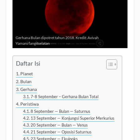
Gerhana Bulan dipotret tahun 2018. Kredit: Avivah
Yamani/langitselatan
Daftar Isi
Planet
Bulan
Gerhana
7-8 September – Gerhana Bulan Total
Peristiwa
8 September — Bulan — Saturnus
13 September — Konjungsi Superior Merkurius
20 September — Bulan — Venus
21 September — Oposisi Saturnus
23 September — Ekuinoks