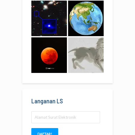
Langanan LS
Alamat
Surat
Elektronik
DAFTAR!