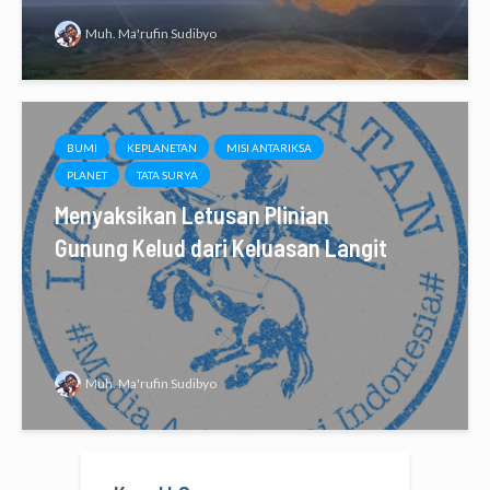
Muh. Ma'rufin Sudibyo
BUMI
KEPLANETAN
MISI ANTARIKSA
PLANET
TATA SURYA
Menyaksikan Letusan Plinian
Gunung Kelud dari Keluasan Langit
Muh. Ma'rufin Sudibyo