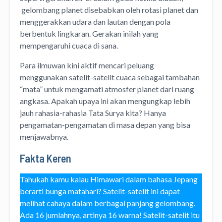
gelombang planet disebabkan oleh rotasi planet dan
menggerakkan udara dan lautan dengan pola
berbentuk lingkaran. Gerakan inilah yang
mempengaruhi cuaca di sana.
Para ilmuwan kini aktif mencari peluang
menggunakan satelit-satelit cuaca sebagai tambahan
“mata” untuk mengamati atmosfer planet dari ruang
angkasa. Apakah upaya ini akan mengungkap lebih
jauh rahasia-rahasia Tata Surya kita? Hanya
pengamatan-pengamatan di masa depan yang bisa
menjawabnya.
Fakta Keren
Tahukah kamu kalau Himawari dalam bahasa Jepang
berarti bunga matahari? Satelit-satelit ini dapat
melihat cahaya dalam berbagai panjang gelombang.
Ada 16 jumlahnya, artinya 16 warna! Satelit-satelit itu