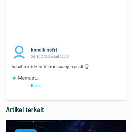
konoik nofri
26/10/2020 pukul 12:29
hahaha mirip bukit melayang transit 🙂
Memuat...
Balas
Artikel terkait