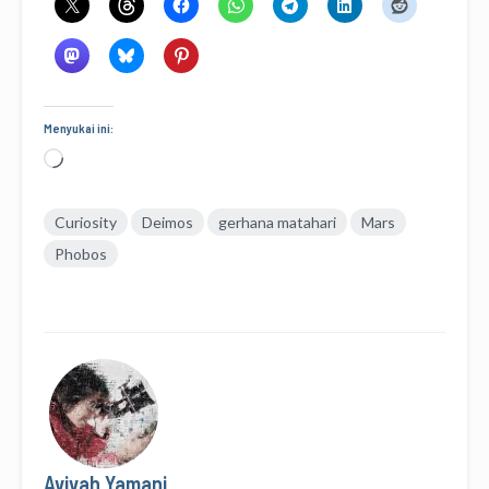
Menyukai ini:
Memuat...
Curiosity
Deimos
gerhana matahari
Mars
Phobos
Avivah Yamani