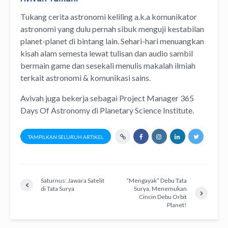
Tukang cerita astronomi keliling
a.k.a
komunikator
astronomi
yang dulu pernah sibuk menguji kestabilan
planet-planet di bintang lain. Sehari-hari menuangkan
kisah alam semesta lewat
tulisan
dan
audio
sambil
bermain game dan sesekali menulis
makalah ilmiah
terkait astronomi &
komunikasi sains.
Avivah juga bekerja sebagai Project Manager
365
Days Of Astronomy
di
Planetary Science Institute
.
TAMPILKAN SELURUH ARTIKEL
Saturnus: Jawara Satelit
“Mengayak” Debu Tata
di Tata Surya
Surya, Menemukan
Cincin Debu Orbit
Planet!