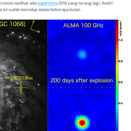
stronom melihat ada
supernova
(SN) yang terang lagi. Aneh!
a ini sudah meredup dalam beberapa bulan.