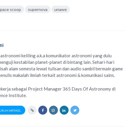
space scoop
supernova
unawe
ni
 astronomi keliling
a.k.a
komunikator astronomi
yang dulu
enguji kestabilan planet-planet di bintang lain. Sehari-hari
isah alam semesta lewat
tulisan
dan
audio
sambil bermain game
menulis
makalah ilmiah
terkait astronomi &
komunikasi sains.
ekerja sebagai Project Manager
365 Days Of Astronomy
di
ence Institute
.
URUH ARTIKEL