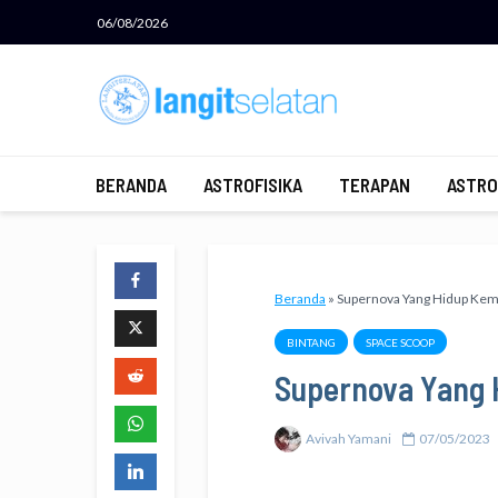
06/08/2026
BERANDA
ASTROFISIKA
TERAPAN
ASTRO
Beranda
»
Supernova Yang Hidup Kem
BINTANG
SPACE SCOOP
Supernova Yang 
Avivah Yamani
07/05/2023