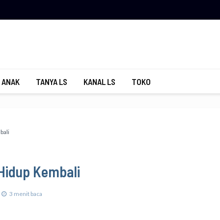
 ANAK
TANYA LS
KANAL LS
TOKO
bali
Hidup Kembali
3 menit baca