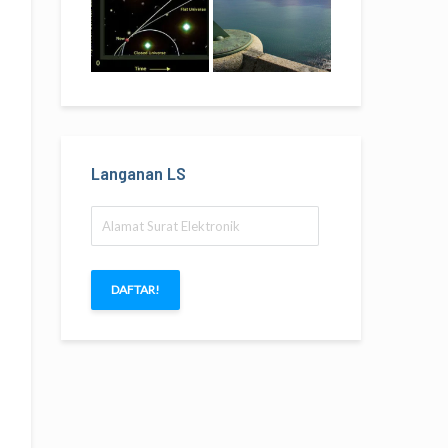
Langanan LS
Alamat
Surat
Elektronik
DAFTAR!