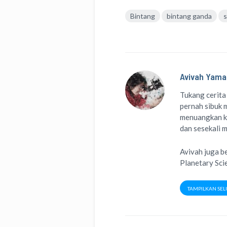
Bintang
bintang ganda
Avivah Yama
Tukang cerita
pernah sibuk m
menuangkan k
dan sesekali 
Avivah juga b
Planetary Sci
TAMPILKAN SEL