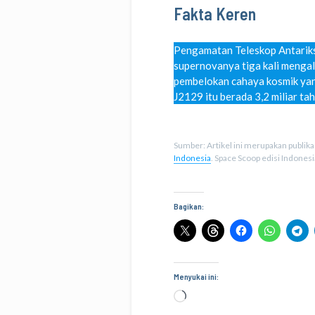
Fakta Keren
Pengamatan Teleskop Antarik
supernovanya tiga kali mengal
pembelokan cahaya kosmik yang
J2129 itu berada 3,2 miliar tah
Sumber: Artikel ini merupakan publik
Indonesia
. Space Scoop edisi Indones
Bagikan:
Menyukai ini:
Memuat...