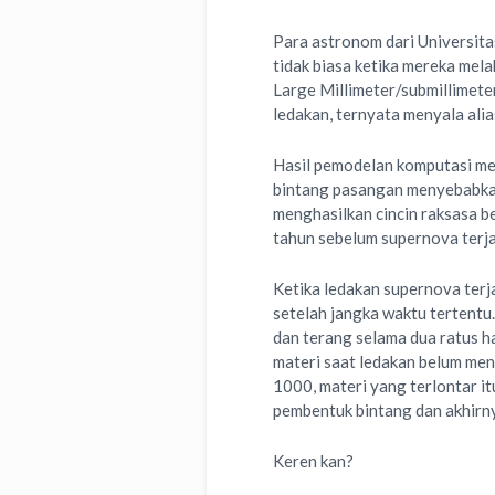
Para astronom dari Universit
tidak biasa ketika mereka me
Large Millimeter/submillimete
ledakan, ternyata menyala alia
Hasil pemodelan komputasi me
bintang pasangan menyebabkan 
menghasilkan cincin raksasa b
tahun sebelum supernova terja
Ketika ledakan supernova terj
setelah jangka waktu tertentu
dan terang selama dua ratus h
materi saat ledakan belum menc
1000, materi yang terlontar i
pembentuk bintang dan akhirny
Keren kan?