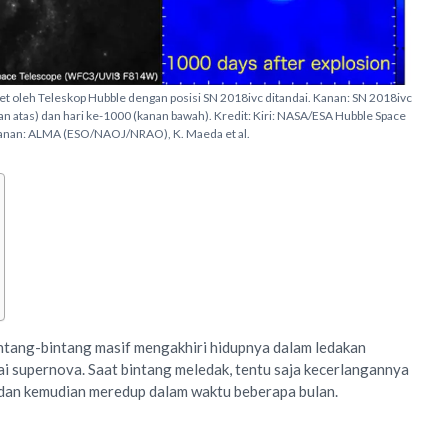
tret oleh Teleskop Hubble dengan posisi SN 2018ivc ditandai. Kanan: SN 2018ivc
an atas) dan hari ke-1000 (kanan bawah). Kredit: Kiri: NASA/ESA Hubble Space
Kanan: ALMA (ESO/NAOJ/NRAO), K. Maeda et al.
ntang-bintang masif mengakhiri hidupnya dalam ledakan
ai supernova. Saat bintang meledak, tentu saja kecerlangannya
dan kemudian meredup dalam waktu beberapa bulan.