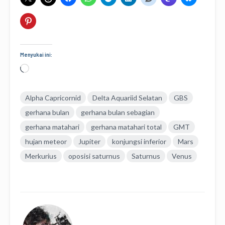
Menyukai ini:
Memuat...
Alpha Capricornid
Delta Aquariid Selatan
GBS
gerhana bulan
gerhana bulan sebagian
gerhana matahari
gerhana matahari total
GMT
hujan meteor
Jupiter
konjungsi inferior
Mars
Merkurius
oposisi saturnus
Saturnus
Venus