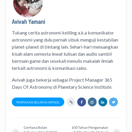
Avivah Yamani
Tukang cerita astronomi keliling
a.k.a
komunikator
astronomi
yang dulu pernah sibuk menguji kestabilan
planet-planet di bintang lain. Sehari-hari menuangkan
kisah alam semesta lewat
tulisan
dan
audio
sambil
bermain game dan sesekali menulis
makalah ilmiah
terkait astronomi &
komunikasi sains.
Avivah juga bekerja sebagai Project Manager
365
Days Of Astronomy
di
Planetary Science Institute
.
TAMPILKAN SELURUH ARTIKEL
Gerhana Bulan
100 Tahun Pengamatan