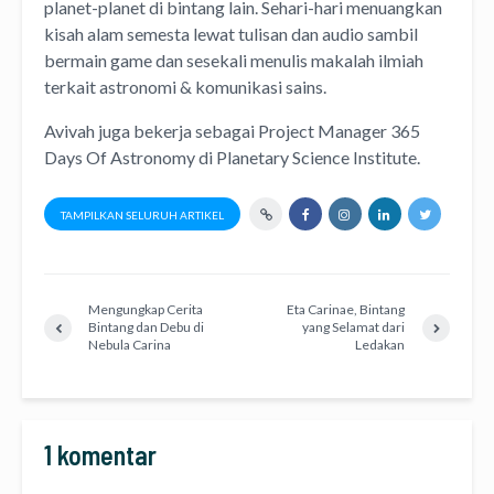
planet-planet di bintang lain. Sehari-hari menuangkan
kisah alam semesta lewat
tulisan
dan
audio
sambil
bermain game dan sesekali menulis
makalah ilmiah
terkait astronomi &
komunikasi sains.
Avivah juga bekerja sebagai Project Manager
365
Days Of Astronomy
di
Planetary Science Institute
.
TAMPILKAN SELURUH ARTIKEL
Mengungkap Cerita
Eta Carinae, Bintang
Bintang dan Debu di
yang Selamat dari
Nebula Carina
Ledakan
1 komentar