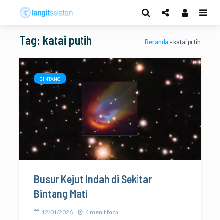
Tag: katai putih
Beranda
»
katai putih
BINTANG
Busur Kejut Indah di Sekitar
Bintang Mati
12/01/2026
4 menit baca