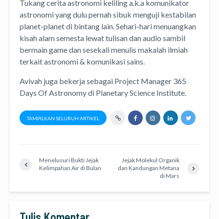
Tukang cerita astronomi keliling
a.k.a
komunikator
astronomi
yang dulu pernah sibuk menguji kestabilan
planet-planet di bintang lain. Sehari-hari menuangkan
kisah alam semesta lewat
tulisan
dan
audio
sambil
bermain game dan sesekali menulis
makalah ilmiah
terkait astronomi &
komunikasi sains.
Avivah juga bekerja sebagai Project Manager
365
Days Of Astronomy
di
Planetary Science Institute
.
TAMPILKAN SELURUH ARTIKEL
Menelusuri Bukti Jejak
Jejak Molekul Organik
Kelimpahan Air di Bulan
dan Kandungan Metana
di Mars
Tulis Komentar