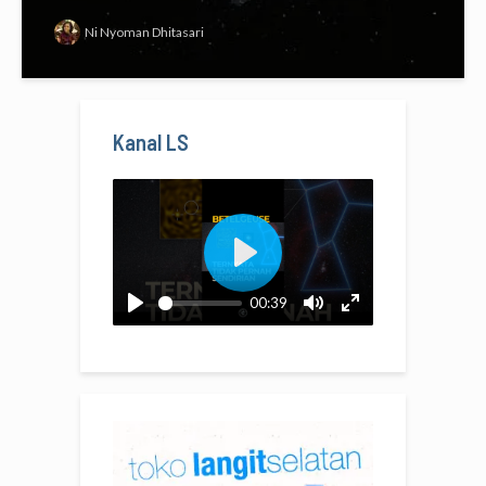
Ni Nyoman Dhitasari
Kanal LS