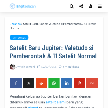
Beranda
»
Satelit Baru Jupiter: Valetudo si Pemberontak & 11 Satelit
Normal
TATA SURYA
Satelit Baru Jupiter: Valetudo si
Pemberontak & 11 Satelit Normal
Avivah Yamani
19/07/2018
6 menit baca
Penghuni keluarga Jupiter bertambah lagi dengan
ditemukannya selusin
satelit alami
baru yang
mengorbit
planet
raksasa tersebut. Ada satu satelit