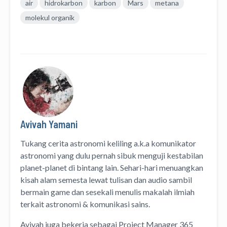
air
hidrokarbon
karbon
Mars
metana
molekul organik
Avivah Yamani
Tukang cerita astronomi keliling
a.k.a
komunikator
astronomi
yang dulu pernah sibuk menguji kestabilan
planet-planet di bintang lain. Sehari-hari menuangkan
kisah alam semesta lewat
tulisan
dan
audio
sambil
bermain game dan sesekali menulis
makalah ilmiah
terkait astronomi &
komunikasi sains.
Avivah juga bekerja sebagai Project Manager
365