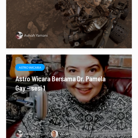
Avivah Yamani
ASTRO WICARA
Astro Wicara Bersama Dr. Pamela
Gay – sesi 1
Avivah Yamani
Wicak S