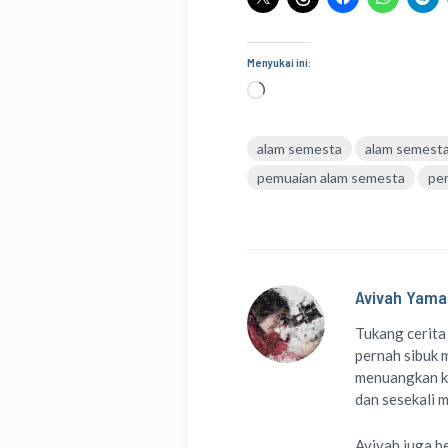
Menyukai ini:
Memuat...
alam semesta
alam semesta
pemuaian alam semesta
pe
Avivah Yama
Tukang cerita
pernah sibuk m
menuangkan k
dan sesekali 
Avivah juga b