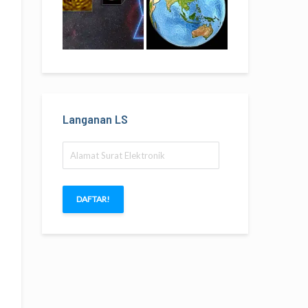
Langanan LS
Alamat
Surat
Elektronik
DAFTAR!