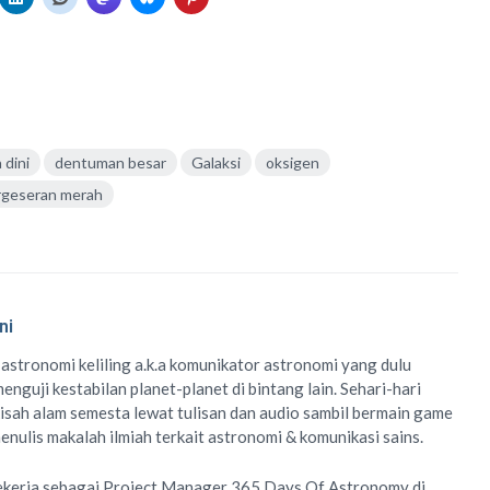
 dini
dentuman besar
Galaksi
oksigen
rgeseran merah
ni
 astronomi keliling
a.k.a
komunikator astronomi
yang dulu
enguji kestabilan planet-planet di bintang lain. Sehari-hari
isah alam semesta lewat
tulisan
dan
audio
sambil bermain game
menulis
makalah ilmiah
terkait astronomi &
komunikasi sains.
ekerja sebagai Project Manager
365 Days Of Astronomy
di