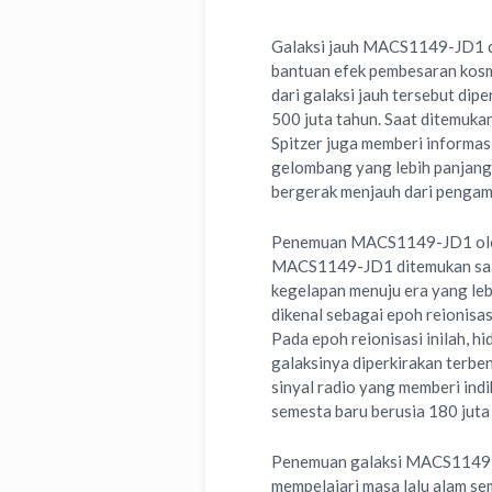
Galaksi jauh MACS1149-JD1 di
bantuan efek pembesaran kosmi
dari galaksi jauh tersebut dip
500 juta tahun. Saat ditemuka
Spitzer juga memberi informas
gelombang yang lebih panjang 
bergerak menjauh dari pengam
Penemuan MACS1149-JD1 oleh 
MACS1149-JD1 ditemukan sa
kegelapan menuju era yang lebi
dikenal sebagai epoh reionisa
Pada epoh reionisasi inilah, h
galaksinya diperkirakan terbe
sinyal radio yang memberi indi
semesta baru berusia 180 juta
Penemuan galaksi MACS1149-J
mempelajari masa lalu alam s