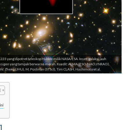
23 yang dipotret teleskop Hubble milik NASA/ESA. Inset: galaksi jauh
ksigen yang tampak berwarna merah. Kredit: ALMA (ESO/NAOJ/NRAO),
. Zheng (JHU), M. Postman (STScI), Tim CLASH, Hashimoto et al.
ni
1