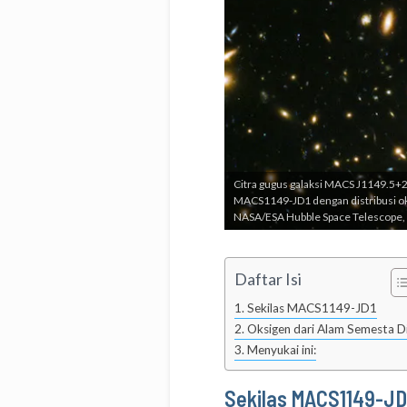
Citra gugus galaksi MACS J1149.5+22
MACS1149-JD1 dengan distribusi o
NASA/ESA Hubble Space Telescope, W
Daftar Isi
Sekilas MACS1149-JD1
Oksigen dari Alam Semesta Di
Menyukai ini:
Sekilas MACS1149-JD