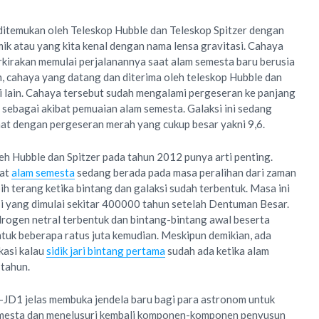
temukan oleh Teleskop Hubble dan Teleskop Spitzer dengan
k atau yang kita kenal dengan nama lensa gravitasi. Cahaya
erkirakan memulai perjalanannya saat alam semesta baru berusia
n, cahaya yang datang dan diterima oleh teleskop Hubble dan
i lain. Cahaya tersebut sudah mengalami pergeseran ke panjang
sebagai akibat pemuaian alam semesta. Galaksi ini sedang
at dengan pergeseran merah yang cukup besar yakni 9,6.
Hubble dan Spitzer pada tahun 2012 punya arti penting.
at
alam semesta
sedang berada pada masa peralihan dari zaman
h terang ketika bintang dan galaksi sudah terbentuk. Masa ini
si yang dimulai sekitar 400000 tahun setelah Dentuman Besar.
idrogen netral terbentuk dan bintang-bintang awal beserta
ntuk beberapa ratus juta kemudian. Meskipun demikian, ada
kasi kalau
sidik jari bintang pertama
sudah ada ketika alam
 tahun.
D1 jelas membuka jendela baru bagi para astronom untuk
emesta dan menelusuri kembali komponen-komponen penyusun