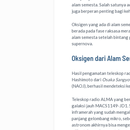
alam semesta. Salah satunya a
juga berperan penting bagi keh
Oksigen yang ada di alam seme
berada pada fase raksasa merah
alam semesta setelah bintang
supernova.
Oksigen dari Alam Se
Hasil pengamatan teleskop r
Hashimoto dari
Osaka Sangyo 
(NAOJ), berhasil mendeteksi k
Teleskop radio ALMA yang bera
galaksi jauh MACS1149-JD1. S
inframerah yang sudah menga
panjang gelombang mikro, seb
astronom akhirnya bisa menge