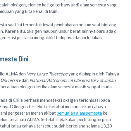
dalah oksigen, elemen ketiga terbanyak di alam semesta yang
idupan yang kita kenal di Bumi.
sta saat ini terbentuk lewat pembakaran helium saat bintang
. Karena itu, oksigen maupun unsur berat lainnya baru ada di
 generasi pertama mengakhiri hidupnya dalam ledakan
mesta Dini
adio ALMA dan
Very Large Telescope
yang dipimpin oleh Takuya
University
dan
National Astronomical Observatory of Japan
eberadaan oksigen ketika alam semesta masih sangat muda.
da di Chile berhasil mendeteksi oksigen terionisasi pada
inyal Oksigen tersebut diketahui memancarkan cahaya
lami pergeseran merah akibat
pemuaian alam semesta
ke
elum teramati ALMA. Setelah melakukan perhitungan para
tahui kalau cahaya tersebut sudah berkelana selama 13,28