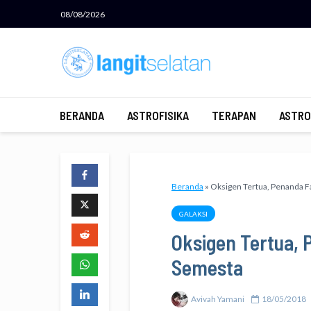
08/08/2026
BERANDA
ASTROFISIKA
TERAPAN
ASTRO
Beranda
»
Oksigen Tertua, Penanda F
GALAKSI
Oksigen Tertua, 
Semesta
Avivah Yamani
18/05/2018