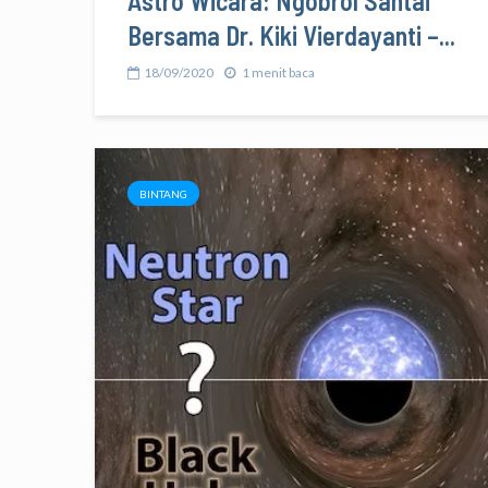
Astro Wicara: Ngobrol Santai
Bersama Dr. Kiki Vierdayanti –...
18/09/2020
1 menit baca
BINTANG