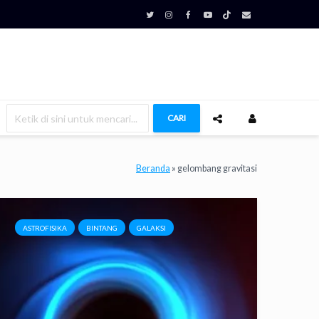
CARI
Beranda
»
gelombang gravitasi
ASTROFISIKA
BINTANG
GALAKSI