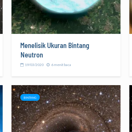
Menelisik Ukuran Bintang
Neutron
19/03/2020
6 menit baca
BINTANG