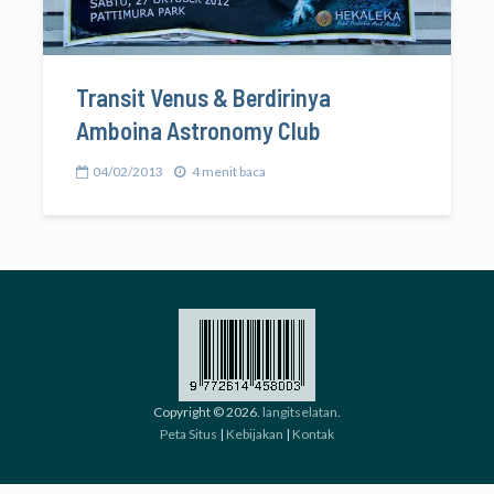
Transit Venus & Berdirinya
Amboina Astronomy Club
04/02/2013
4 menit baca
Copyright © 2026.
langitselatan
.
Peta Situs
|
Kebijakan
|
Kontak