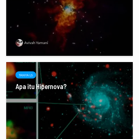
Avivah Yamani
TANYA LS
Apa itu Hipernova?