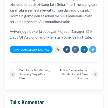
planet-planet di bintang lain. Sehari-hari menuangkan
kisah alam semesta lewat
tulisan
dan
audio
sambil
bermain game dan sesekali menulis
makalah ilmiah
terkait astronomi &
komunikasi sains.
Avivah juga bekerja sebagai Project Manager
365
Days Of Astronomy
di
Planetary Science Institute
.
TAMPILKAN SELURUH ARTIKEL
Dulu Panas Bak Bintang,
Pulsar Berkepribadian
Sekarang Dingin Bak
Ganda: Radio & Sinar
Planet!
Gamma
Tulis Komentar