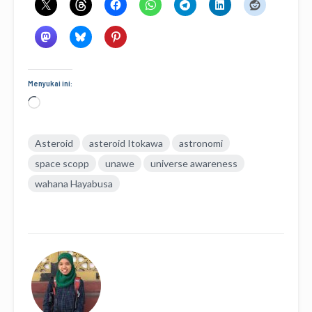
Menyukai ini:
Memuat...
Asteroid
asteroid Itokawa
astronomi
space scopp
unawe
universe awareness
wahana Hayabusa