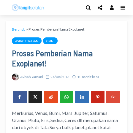
Beranda
»
Proses Pemberian Nama Exoplanet!
ASTRO TERAPAN
OPINI
Proses Pemberian Nama
Exoplanet!
Avivah Yamani
24/08/2013
10 menit baca
Merkurius, Venus, Bumi, Mars, Jupiter, Saturnus,
Uranus, Pluto, Eris, Sedna, Ceres dll merupakan nama
dari obyek di Tata Surya baik planet, planet katai,