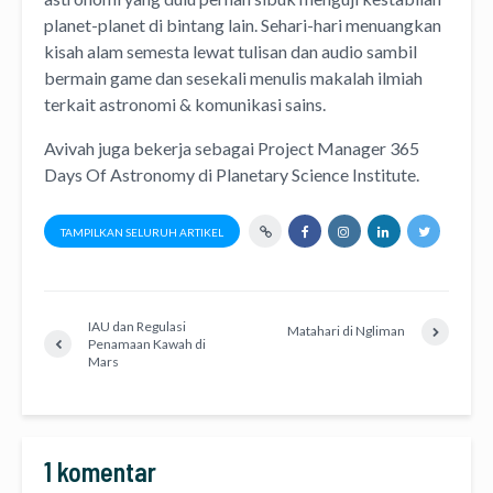
planet-planet di bintang lain. Sehari-hari menuangkan
kisah alam semesta lewat
tulisan
dan
audio
sambil
bermain game dan sesekali menulis
makalah ilmiah
terkait astronomi &
komunikasi sains.
Avivah juga bekerja sebagai Project Manager
365
Days Of Astronomy
di
Planetary Science Institute
.
TAMPILKAN SELURUH ARTIKEL
IAU dan Regulasi
Matahari di Ngliman
Penamaan Kawah di
Mars
1 komentar