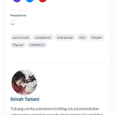
Menyukai ini:
Memuat...
astronomi
exoplanet
extrasolar
IAU
Kepler
Planet
UWINGU
Avivah Yamani
Tukang cerita astronomi keliling
a.k.a
komunikator
astronomi
yang dulu pernah sibuk menguji kestabilan