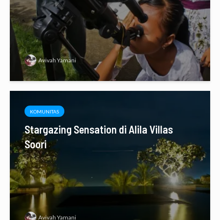
Avivah Yamani
KOMUNITAS
Stargazing Sensation di Alila Villas
Soori
Avivah Yamani