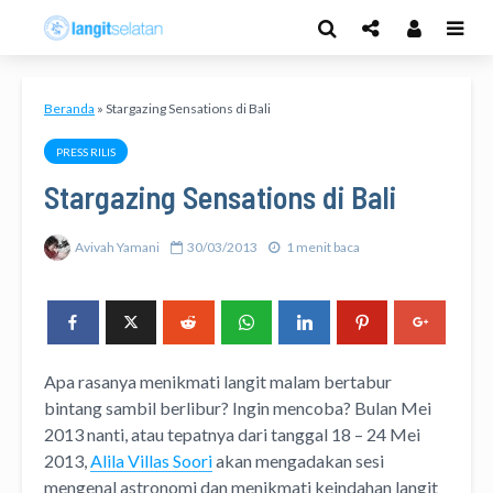
Beranda
»
Stargazing Sensations di Bali
PRESS RILIS
Stargazing Sensations di Bali
Avivah Yamani
30/03/2013
1 menit baca
Apa rasanya menikmati langit malam bertabur
bintang sambil berlibur? Ingin mencoba? Bulan Mei
2013 nanti, atau tepatnya dari tanggal 18 – 24 Mei
2013,
Alila Villas Soori
akan mengadakan sesi
mengenal astronomi dan menikmati keindahan langit