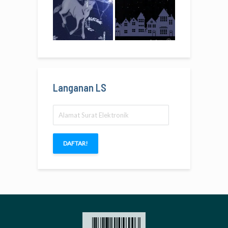
Langanan LS
Alamat
Surat
Elektronik
DAFTAR!