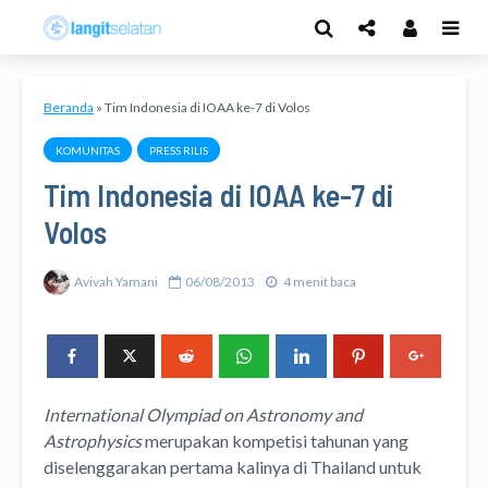
Beranda
»
Tim Indonesia di IOAA ke-7 di Volos
KOMUNITAS
PRESS RILIS
Tim Indonesia di IOAA ke-7 di
Volos
Avivah Yamani
06/08/2013
4 menit baca
International Olympiad on Astronomy and
Astrophysics
merupakan kompetisi tahunan yang
diselenggarakan pertama kalinya di Thailand untuk