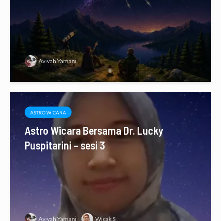
Avivah Yamani
ASTRO WICARA
Astro Wicara Bersama Dr. Lucky
Puspitarini – sesi 3
Avivah Yamani
Wicak S