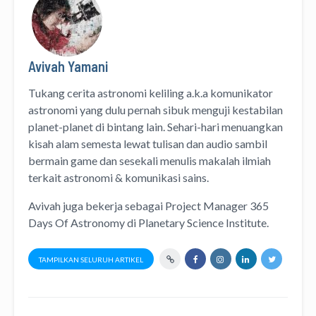
Avivah Yamani
Tukang cerita astronomi keliling
a.k.a
komunikator
astronomi
yang dulu pernah sibuk menguji kestabilan
planet-planet di bintang lain. Sehari-hari menuangkan
kisah alam semesta lewat
tulisan
dan
audio
sambil
bermain game dan sesekali menulis
makalah ilmiah
terkait astronomi &
komunikasi sains.
Avivah juga bekerja sebagai Project Manager
365
Days Of Astronomy
di
Planetary Science Institute
.
TAMPILKAN SELURUH ARTIKEL