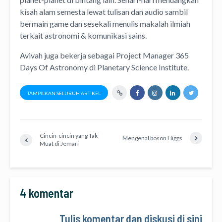
kisah alam semesta lewat
tulisan
dan
audio
sambil
bermain game dan sesekali menulis
makalah ilmiah
terkait astronomi &
komunikasi sains.
Avivah juga bekerja sebagai Project Manager
365
Days Of Astronomy
di
Planetary Science Institute
.
TAMPILKAN SELURUH ARTIKEL
Cincin-cincin yang Tak
Mengenal boson Higgs
Muat di Jemari
4 komentar
Tulis komentar dan diskusi di sini