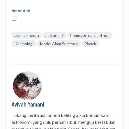
Menyukai ini:
Memuat...
alam semesta
astronomi
homogen dan isotropi
Kosmologi
Model Alam Semesta
Planck
Avivah Yamani
Tukang cerita astronomi keliling
a.k.a
komunikator
astronomi
yang dulu pernah sibuk menguji kestabilan
planet-planet di bintang lain. Sehari-hari menuangkan