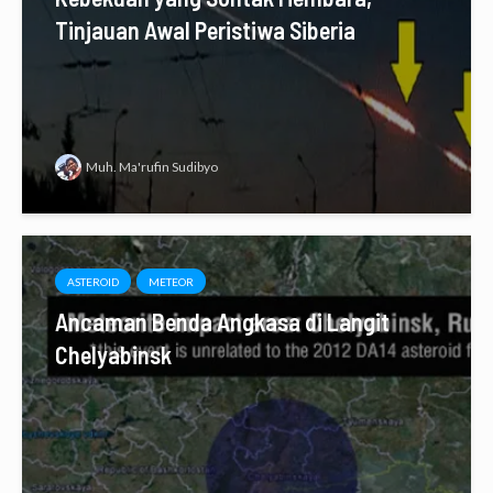
Tinjauan Awal Peristiwa Siberia
Muh. Ma'rufin Sudibyo
ASTEROID
METEOR
Ancaman Benda Angkasa di Langit
Chelyabinsk