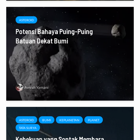
ASTEROID
Potensi Bahaya Puing-Puing
Batuan Dekat Bumi
Avivah Yamani
ASTEROID
BUMI
KEPLANETAN
PLANET
TATA SURYA
Kebekuan yang Sontak Membara,