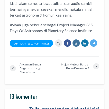
kisah alam semesta lewat
tulisan
dan
audio
sambil
bermain game dan sesekali menulis
makalah ilmiah
terkait astronomi &
komunikasi sains.
Avivah juga bekerja sebagai Project Manager
365
Days Of Astronomy
di
Planetary Science Institute
.
TAMPILKAN SELURUH ARTIKEL
Ancaman Benda
Hujan Meteor Baru di
Angkasa di Langit
Bulan Desember?
Chelyabinsk
13 komentar
Tulis komentar dan diskusi di sini