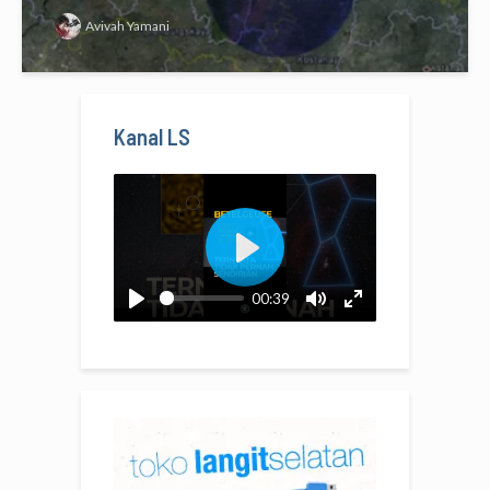
Avivah Yamani
Kanal LS