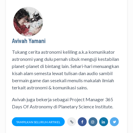
Avivah Yamani
Tukang cerita astronomi keliling
a.k.a
komunikator
astronomi
yang dulu pernah sibuk menguji kestabilan
planet-planet di bintang lain. Sehari-hari menuangkan
kisah alam semesta lewat
tulisan
dan
audio
sambil
bermain game dan sesekali menulis
makalah ilmiah
terkait astronomi &
komunikasi sains.
Avivah juga bekerja sebagai Project Manager
365
Days Of Astronomy
di
Planetary Science Institute
.
TAMPILKAN SELURUH ARTIKEL