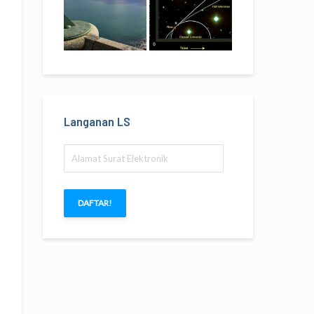
Langanan LS
Alamat
Surat
Elektronik
DAFTAR!