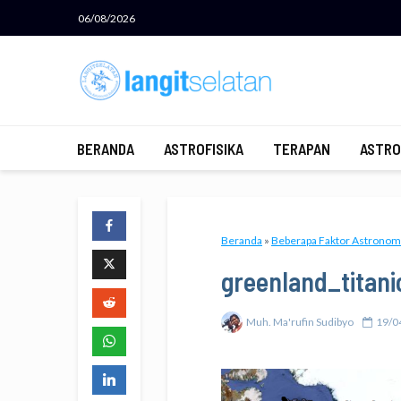
06/08/2026
BERANDA
ASTROFISIKA
TERAPAN
ASTRO
Beranda
»
Beberapa Faktor Astronom
greenland_titani
Muh. Ma'rufin Sudibyo
19/0