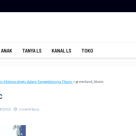
 ANAK
TANYA LS
KANAL LS
TOKO
is-Meteorologis dalam Tenggelamnya Titanic
»
greenland_titanic
c
4/2012
1 menit baca