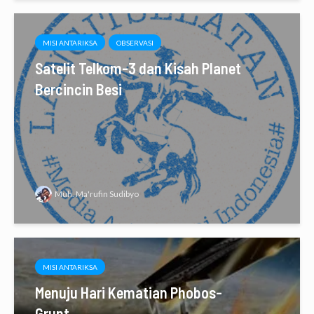
MISI ANTARIKSA
OBSERVASI
Satelit Telkom-3 dan Kisah Planet
Bercincin Besi
Muh. Ma'rufin Sudibyo
MISI ANTARIKSA
Menuju Hari Kematian Phobos-
Grunt