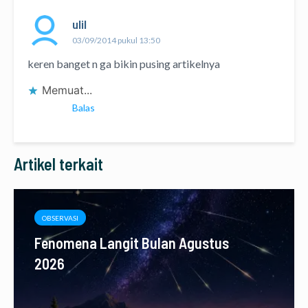
ulil
03/09/2014 pukul 13:50
keren banget n ga bikin pusing artikelnya
Memuat...
Balas
Artikel terkait
OBSERVASI
Fenomena Langit Bulan Agustus
2026