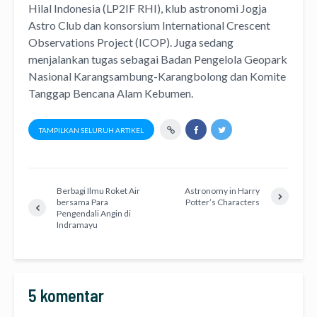
Hilal Indonesia (LP2IF RHI), klub astronomi Jogja
Astro Club dan konsorsium International Crescent
Observations Project (ICOP). Juga sedang
menjalankan tugas sebagai Badan Pengelola Geopark
Nasional Karangsambung-Karangbolong dan Komite
Tanggap Bencana Alam Kebumen.
TAMPILKAN SELURUH ARTIKEL
Berbagi Ilmu Roket Air
Astronomy in Harry
bersama Para
Potter’s Characters
Pengendali Angin di
Indramayu
5 komentar